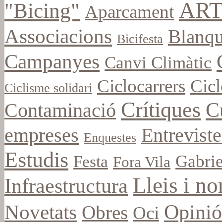
ART
"Bicing"
Aparcament
Associacions
Blanqu
Bicifesta
Campanyes
Canvi Climàtic
Ciclocarrers
Cicl
Ciclisme solidari
Crítiques
C
Contaminació
empreses
Entreviste
Enquestes
Estudis
Gabrie
Festa
Fora Vila
Lleis i n
Infraestructura
Opinió
Novetats
Obres
Oci