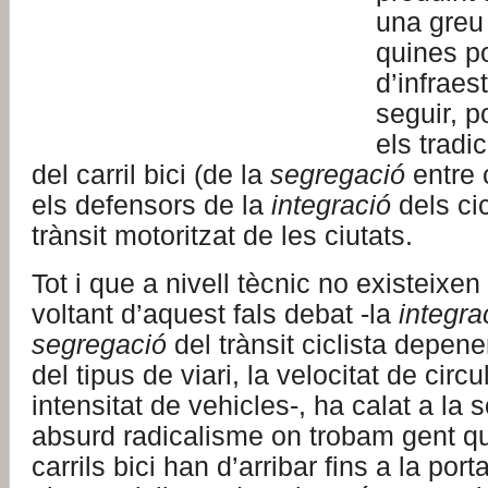
una greu 
quines po
d’infraes
seguir, p
els tradi
del carril bici (de la
segregació
entre c
els defensors de la
integració
dels cic
trànsit motoritzat de les ciutats.
Tot i que a nivell tècnic no existeixe
voltant d’aquest fals debat -la
integra
segregació
del trànsit ciclista depe
del tipus de viari, la velocitat de circul
intensitat de vehicles-, ha calat a la 
absurd radicalisme on trobam gent q
carrils bici han d’arribar fins a la port