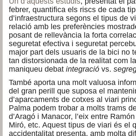
Un d’aquests estudis
, presentat el p
febrer, quantifica els riscs de cada ti
d’infraestructura segons el tipus de vi
relació amb les preferències mostrade
posant de rellevància la forta correlac
seguretat efectiva i seguretat percebu
major part dels usuaris de la bici no 
tan distorsionada de la realitat com la
maniqueu debat
integració
vs.
segre
També aporta una molt valuosa infor
del gran perill que suposa el manten
d’aparcaments de cotxes al viari princ
Palma podem trobar a molts trams de
d’Aragó i Manacor, l’eix entre Ramón 
Miró, etc. Aquest tipus de viari és el
accidentalitat presenta, amb molta dif