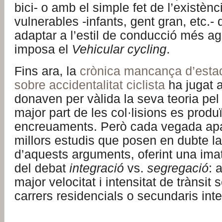
bici- o amb el simple fet de l’existènc
vulnerables -infants, gent gran, etc.
adaptar a l’estil de conducció més a
imposa el
Vehicular cycling
.
Fins ara, la
crònica mancança d’estad
sobre accidentalitat ciclista
ha jugat a
donaven per vàlida la seva teoria pel 
major part de les col·lisions es produ
encreuaments. Però cada vegada apa
millors estudis que posen en dubte la
d’aquests arguments, oferint una ima
del debat
integració
vs.
segregació
: 
major velocitat i intensitat de trànsit 
carrers residencials o secundaris int