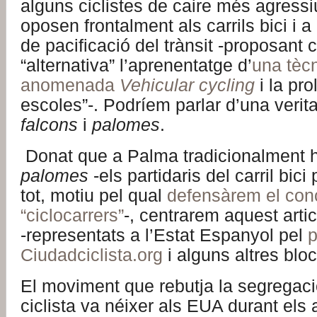
alguns ciclistes de caire més agressi
oposen frontalment als carrils bici i 
de pacificació del trànsit -proposant
“alternativa” l’aprenentatge d’
una tècn
anomenada
Vehicular cycling
i la pro
escoles”-. Podríem parlar d’una verita
falcons
i
palomes
.
Donat que a Palma tradicionalment h
palomes
-els partidaris del carril bic
tot, motiu pel qual
defensàrem el con
“ciclocarrers”
-, centrarem aquest arti
-representats a l’Estat Espanyol pel
p
Ciudadciclista.org
i alguns altres bloc
El moviment que rebutja la segregació
ciclista va néixer als EUA durant els 