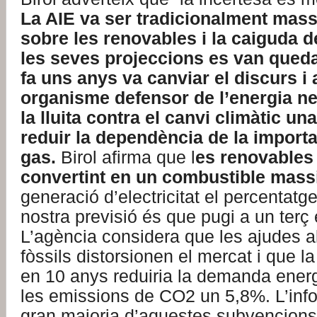
La AIE va ser tradicionalment mas
sobre les renovables i la caiguda de
les seves projeccions es van queda
fa uns anys va canviar el discurs i 
organisme defensor de l’energia ne
la lluita contra el canvi climàtic un
reduir la dependència de la importac
gas.
Birol afirma que l
es renovables
convertint en un combustible mass
generació d’electricitat el percentatg
nostra previsió és que pugi a un terç
L’agència considera que les ajudes a
fòssils distorsionen el mercat i que l
en 10 anys reduiria la demanda energ
les emissions de CO2 un 5,8%. L’inf
gran majoria d’aquestes subvencions