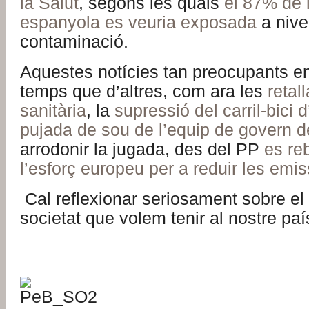
la Salut
, segons les quals
el 87% de 
espanyola es veuria exposada
a nive
contaminació.
Aquestes notícies tan preocupants en
temps que d’altres, com ara les
retal
sanitària
, la
supressió del carril-bici
pujada de sou de l’equip de govern 
arrodonir la jugada, des del PP
es re
l’esforç europeu per a reduir les em
Cal reflexionar seriosament sobre el
societat que volem tenir al nostre paí