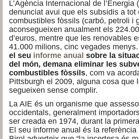
L’Agència Internacional de l’Energia 
denunciat avui que els subsidis a tot
combustibles fòssils (carbó, petroli i 
aconsegueixen anualment els 224.00
d’euros, mentre que les renovables e
41.000 milions, cinc vegades menys
el seu
informe anual
sobre la situa
del món, demana eliminar les subv
combustibles fòssils
, com va acorda
Pittsburgh el 2009, alguna cosa que 
segueixen sense complir.
La AIE és un organisme que assesso
occidentals, generalment importadors 
ser creada en 1974, durant la primera c
El seu informe anual és la referència 
Birol adverteix que “la incertesa és mo