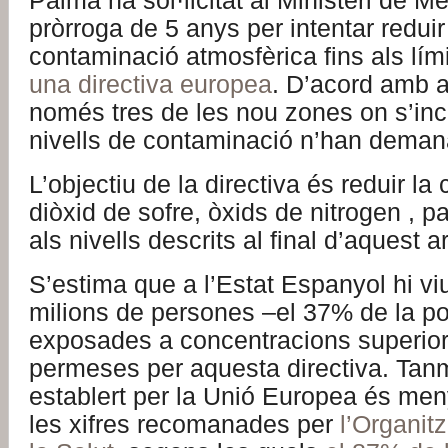
Palma ha sol·licitat al Ministeri de 
pròrroga de 5 anys per intentar reduir
contaminació atmosfèrica fins als lími
una directiva europea
. D’acord amb a
només tres de les nou zones on s’in
nivells de contaminació n’han demana
L’objectiu de la directiva és reduir la
diòxid de sofre, òxids de nitrogen , pa
als nivells descrits al final d’aquest ar
S’estima que a l’Estat Espanyol hi v
milions de persones –el 37% de la po
exposades a concentracions superior
permeses per aquesta directiva. Tanm
establert per la Unió Europea és me
les xifres recomanades per
l’Organit