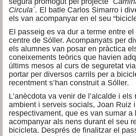
segura promogut pel projecte
´Camin
Circula´.
El batle Carlos Simarro i div
els van acompanyar en el seu “bicicl
El passeig es va dur a terme entre el c
centre de Sóller. Acompanyats per di
els alumnes van posar en pràctica el
coneixements teòrics que havien adqu
últims mesos al curs de seguretat vial
portar per diversos carrils per a bicic
recentment s’han construit a Sóller.
L’anècdota va venir de l’alcalde i els
ambient i serveis socials, Joan Ruiz 
respectivament, que es van sumar a la
acompanyar als nens durant el seu r
bicicleta. Després de finalitzar el pas