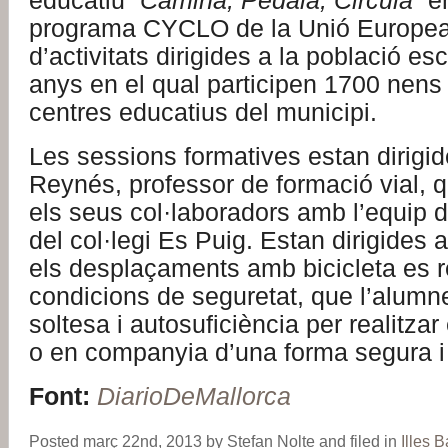
educatiu
´Camina, Pedala, Circula´
em
programa CYCLO de la Unió Europea
d’activitats dirigides a la població es
anys en el qual participen 1700 nens 
centres educatius del municipi.
Les sessions formatives estan dirigi
Reynés, professor de formació vial, 
els seus col·laboradors amb l’equip d
del col·legi Es Puig. Estan dirigides
els desplaçaments amb bicicleta es re
condicions de seguretat, que l’alumne
soltesa i autosuficiència per realitzar 
o en companyia d’una forma segura i 
Font:
DiarioDeMallorca
Posted març 22nd, 2013 by Stefan Nolte and filed in
Illes 