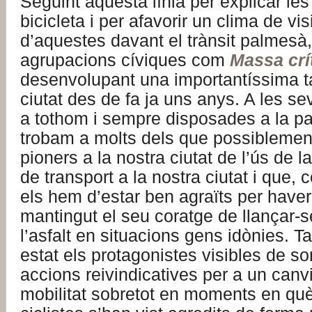
Seguint aquesta línia per explicar le
bicicleta i per afavorir un clima de visi
d’aquestes davant el trànsit palmes
agrupacions cíviques com
Massa crí
desenvolupant una importantíssima ta
ciutat des de fa ja uns anys. A les se
a tothom i sempre disposades a la par
trobam a molts dels que possiblement
pioners a la nostra ciutat de l’ús de l
de transport a la nostra ciutat i que, 
els hem d’estar ben agraïts per haver
mantingut el seu coratge de llançar-s
l’asfalt en situacions gens idònies. 
estat els protagonistes visibles de s
accions reivindicatives per a un canvi
mobilitat sobretot en moments en què