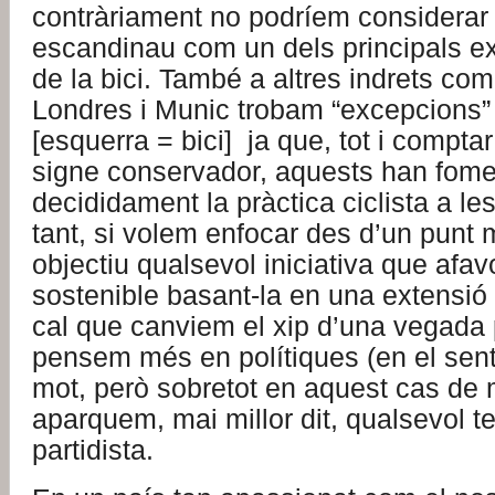
contràriament no podríem considerar 
escandinau com un dels principals e
de la bici. També a altres indrets co
Londres i Munic trobam “excepcions” 
[esquerra = bici] ja que, tot i compt
signe conservador, aquests han fome
decididament la pràctica ciclista a le
tant, si volem enfocar des d’un punt
objectiu qualsevol iniciativa que afavo
sostenible basant-la en una extensió d
cal que canviem el xip d’una vegada p
pensem més en polítiques (en el sent
mot, però sobretot en aquest cas de mo
aparquem, mai millor dit, qualsevol t
partidista.