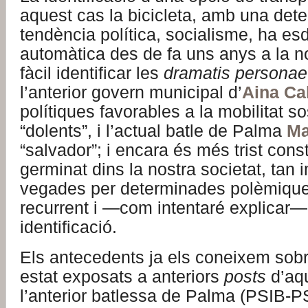
aquest cas la bicicleta, amb una det
tendència política, socialisme, ha e
automàtica des de fa uns anys a la no
fàcil identificar les
dramatis personae
l’anterior govern municipal d’
Aina Ca
polítiques favorables a la mobilitat so
“dolents”, i l’actual batle de Palma
Ma
“salvador”; i encara és més trist con
germinat dins la nostra societat, tan
vegades per determinades polèmiques
recurrent i —com intentaré explicar—
identificació.
Els antecedents ja els coneixem sob
estat exposats a anteriors
posts
d’aq
l’anterior batlessa de Palma (PSIB-