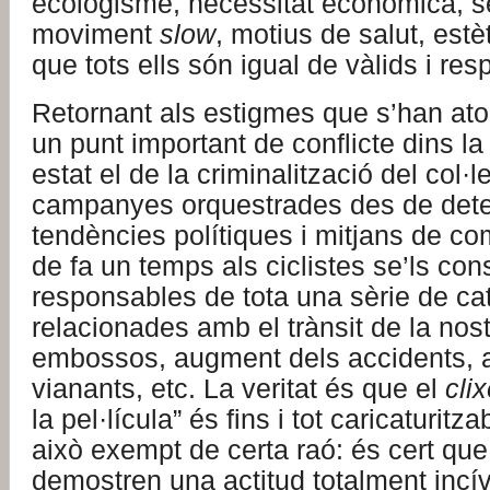
ecologisme, necessitat econòmica, s
moviment
slow
, motius de salut, estè
que tots ells són igual de vàlids i res
Retornant als estigmes que s’han atorg
un punt important de conflicte dins la
estat el de la criminalització del col·le
campanyes orquestrades des de det
tendències polítiques i mitjans de c
de fa un temps als ciclistes se’ls co
responsables de tota una sèrie de ca
relacionades amb el trànsit de la nost
embossos, augment dels accidents, 
vianants, etc. La veritat és que el
cli
la pel·lícula” és fins i tot caricaturitz
això exempt de certa raó: és cert que
demostren una actitud totalment incív