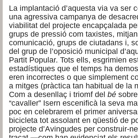
La implantació d’aquesta via va ser
una agressiva campanya de desacredi
viabilitat del projecte encapçalada p
grups de pressió com taxistes, mitja
comunicació, grups de ciutadans i, so
del grup de l’oposició municipal d’aq
Partit Popular. Tots ells, esgrimien es
estadístiques que el temps ha demost
eren incorrectes o que simplement co
a mitges (pràctica tan habitual de la 
Com a desenllaç i triomf del
bé
sobre
“cavaller” Isern escenificà la seva m
poc en celebrarem el primer aniversar
bicicleta tot assolant en qüestió de p
projecte d’Avingudes per construir-ne 
traçat —com han evidenciat els resul