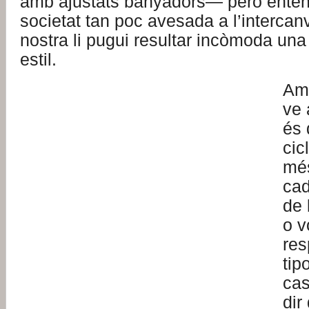
amb ajustats banyadors— però enten
societat tan poc avesada a l’intercan
nostra li pugui resultar incòmoda una
estil.
Amb
ve 
és 
cic
més
cad
de 
o v
re
tip
cas
dir