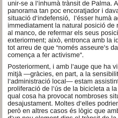
unir-se a l’inhumà trànsit de Palma.
panorama tan poc encoratjador i dav
situació d’indefensió, l’ésser humà 
immediatament la natural posició de r
al manco, de refermar els seus posi
exteriorment; això, entronca amb la 
tot arreu de que “només asseure’s da
comença a fer activisme”.
Posteriorment, i amb l’auge que ha v
mitjà —gràcies, en part, a la sensibil
l’administració local— estam assistin
proliferació de l’ús de la bicicleta a la
qual cosa ha provocat nombroses sit
desajustament. Moltes d’elles podrien
però en altres casos és lògic que amb