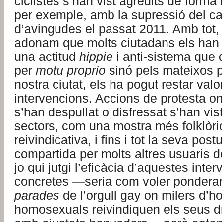
ciclistes s’han vist agredits de forma
per exemple, amb la supressió del carr
d’avingudes el passat 2011. Amb tot,
adonam que molts ciutadans els han 
una actitud
hippie
i anti-sistema que
per
motu proprio
sinó pels mateixos p
nostra ciutat, els ha pogut restar valo
intervencions. Accions de protesta on
s’han despullat o disfressat s’han vis
sectors, com una mostra més folklòr
reivindicativa, i fins i tot la seva pos
compartida per molts altres usuaris de
jo qui jutgi l’eficàcia d’aquestes inte
concretes —seria com voler ponderar 
parades
de l’orgull gay on milers d’
homosexuals reivindiquen els seus dre