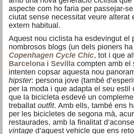
amb una nova generació ciclista que 
aspecte com ho faria per passejar-se
ciutat sense necessitat veure alterat
extern habitual.
Aquest nou ciclista ha esdevingut el 
nombrosos blogs (un dels pioners ha 
Copenhagen Cycle Chic
, tot i que a
Barcelona
i
Sevilla
compten amb el s
intenten copsar aquesta nou panorama,
hi
pster
: persona jove (també d’esperi
per la moda i que adapta el seu estil
que la bicicleta esdevé un compleme
treballat
outfit
. Amb ells, també ens ha
per les bicicletes de segona mà, ac
restaurades, amb la finalitat d’aconse
vintage
d’aquest vehicle que ens ret