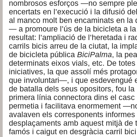
nombrosos esforços —no sempre pl
encertats en l’execució i la difusió de
al manco molt ben encaminats en la d
— a promoure l’ús de la bicicleta a la 
resultat: l’ampliació de l’heretada i r
carrils bicis arreu de la ciutat, la imp
de bicicleta pública
BiciPalma
, la pe
determinats eixos vials, etc. De tote
iniciatives, la que assolí més prot
que involuntari—, i que esdevengué el
de batalla dels seus opositors, fou la
primera línia connectora dins el casc
permetia i facilitava enormement —no 
avalaven els corresponents informes
desplaçaments amb aquest mitjà de tr
famós i caigut en desgràcia carril bic