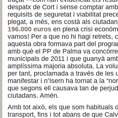
despatx de Cort i sense comptar amb 
requisits de seguretat i viabilitat prec
plegat, a més, ens costà als ciutada
196.000 euros
en plena crisi econòm
vamos! Per a que no hi hagi retrets, c
aquesta obra formava part del progra
amb què el PP de Palma va concórrer
municipals de 2011 i que guanyà am
amplíssima majoria absoluta. La volun
per tant, proclamada a través de les 
manifestar i n’Isern ha tornat a la “no
que segons ell causava tan de perjudi
ciutadans. Amén.
Amb tot això, els que som habituals d
transport, fins i tot abans de que Cal