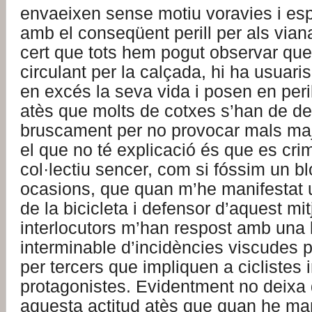
envaeixen sense motiu voravies i es
amb el conseqüent perill per als via
cert que tots hem pogut observar que, 
circulant per la calçada, hi ha usuari
en excés la seva vida i posen en perill
atès que molts de cotxes s’han de de
bruscament per no provocar mals majo
el que no té explicació és que es crimi
col·lectiu sencer, com si fóssim un bl
ocasions, que quan m’he manifestat u
de la bicicleta i defensor d’aquest mi
interlocutors m’han respost amb una l
interminable d’incidències viscudes 
per tercers que impliquen a ciclistes 
protagonistes. Evidentment no deixa
aquesta actitud atès que quan he ma