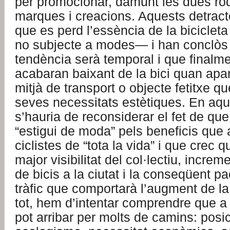
per promocionar, damunt les dues ro
marques i creacions. Aquests detrac
que es perd l’essència de la bicicleta 
no subjecte a modes— i han conclòs
tendència serà temporal i que finalm
acabaran baixant de la bici quan apar
mitjà de transport o objecte fetitxe qu
seves necessitats estètiques. En aqu
s’hauria de reconsiderar el fet de que 
“estigui de moda”
pels beneficis que 
ciclistes de “tota la vida”
i que crec q
major visibilitat del col·lectiu, incre
de bicis a la ciutat i la conseqüent pa
tràfic que comportarà l’augment de l
tot, hem d’intentar comprendre que a l
pot arribar per molts de camins: posi