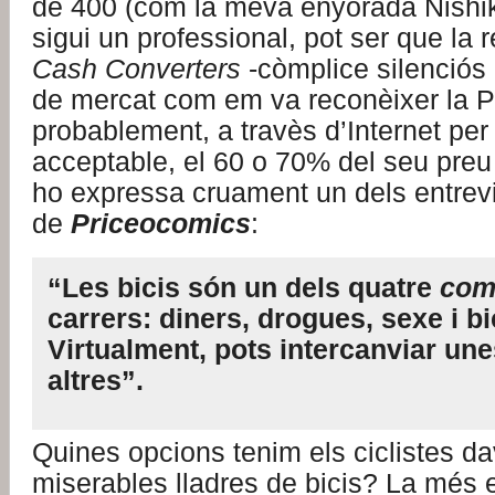
de 400 (com la meva enyorada Nishik
sigui un professional, pot ser que la 
Cash Converters
-còmplice silenciós 
de mercat com em va reconèixer la Po
probablement, a travès d’Internet per
acceptable, el 60 o 70% del seu preu 
ho expressa cruament un dels entrevis
de
Priceocomics
:
“Les bicis són un dels quatre
com
carrers: diners, drogues, sexe i b
Virtualment, pots intercanviar un
altres”.
Quines opcions tenim els ciclistes da
miserables lladres de bicis? La més ev