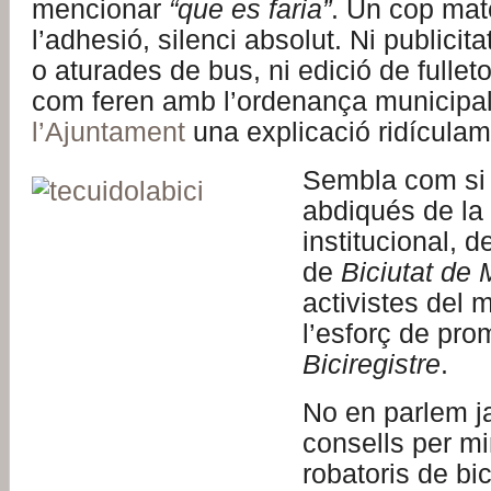
mencionar
“que es faria”
. Un cop mat
l’adhesió, silenci absolut. Ni publicit
o aturades de bus, ni edició de fullet
com feren amb l’ordenança municipal
l’Ajuntament
una explicació ridículam
Sembla com si 
abdiqués de la
institucional, 
de
Biciutat de 
activistes del m
l’esforç de pro
Biciregistre
.
No en parlem ja
consells per mi
robatoris de bi