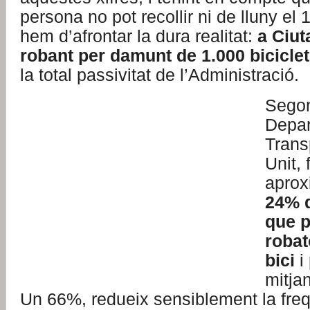
persona no pot recollir ni de lluny el
hem d’afrontar la dura realitat:
a Ciut
robant per damunt de 1.000 biciclet
la total passivitat de l’Administració.
Segon
Depar
Trans
Unit, 
apro
24% d
que p
robat
bici
i
mitja
Un 66%, redueix sensiblement la freq