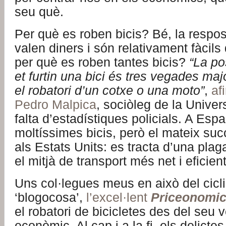
seu què.
Per què es roben bicis? Bé, la respos
valen diners i són relativament fàcils
per què es roben tantes bicis?
“La po
et furtin una bici és tres vegades majo
el robatori d’un cotxe o una moto”
,
af
Pedro Malpica
, sociòleg de la Univers
falta d’estadístiques policials. A Es
moltíssimes bicis, però el mateix su
als Estats Units: es tracta d’una pla
el mitjà de transport més net i eficient
Uns col·legues meus en això del cicli
‘blogocosa’,
l’excel·lent
Priceonomi
el robatori de bicicletes des del seu 
econòmic. Al cap i a la fi, els delictes