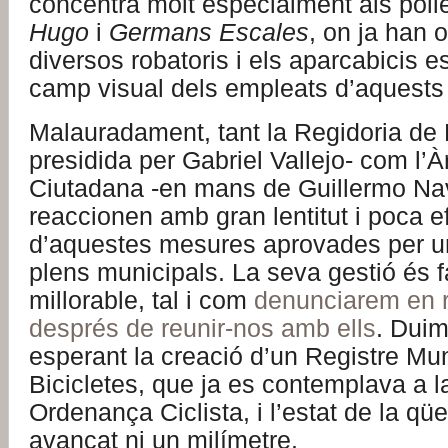
concentra molt especialment als poli
Hugo
i
Germans Escales
, on ja han 
diversos robatoris i els aparcabicis e
camp visual dels empleats d’aquests 
Malauradament, tant la Regidoria de M
presidida per Gabriel Vallejo- com l’
Ciutadana -en mans de Guillermo Na
reaccionen amb gran lentitut i poca e
d’aquestes mesures aprovades per un
plens municipals. La seva gestió és
millorable, tal i com
denunciarem en 
després de reunir-nos amb ells
. Duim
esperant la creació d’un Registre Mun
Bicicletes, que ja es contemplava a 
Ordenança Ciclista, i l’estat de la qü
avançat ni un milímetre.