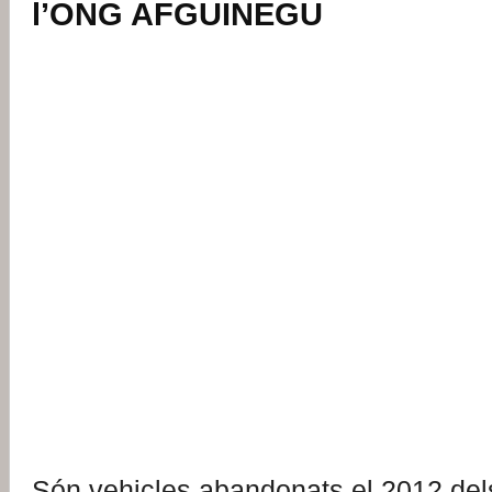
l’ONG AFGUINEGU
Són vehicles abandonats el 2012 del