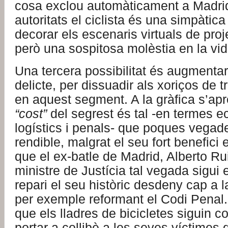
cosa exclou automàticament a Madrid
autoritats el ciclista és una simpàtica
decorar els escenaris virtuals de proj
però una sospitosa molèstia en la vid
Una tercera possibilitat és augmentar 
delicte, per dissuadir als xoriços de t
en aquest segment. A la gràfica s’ap
“cost”
del segrest és tal -en termes 
logístics i penals- que poques vegad
rendible, malgrat el seu fort benefici
que el ex-batle de Madrid, Alberto Ru
ministre de Justícia tal vegada sigui
repari el seu històric desdeny cap a la
per exemple reformant el Codi Penal
que els lladres de bicicletes siguin 
portar a collibè a les seves víctimes 