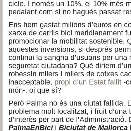
cicle. I només un 10%, el 10% més mi
pedalant com si no hagués passat re
Ens hem gastat milions d’euros en co
xarxa de carrils bici meridianament fu
promocionar la mobilitat sostenible. 
aquestes inversions, si després per
continui la sangria d’usuaris per una
seguretat ciutadana? Què diriem d’un
robessin milers i milers de cotxes ca
inacceptable,
propi d’un Estat fallit
-c
món-, oi que sí?
Però Palma no és una ciutat fallida. E
problema molt localitzat, i fruit d’una
d’interès per part de l’Administració.
PalmaEnBici
i
Biciutat de Mallorca