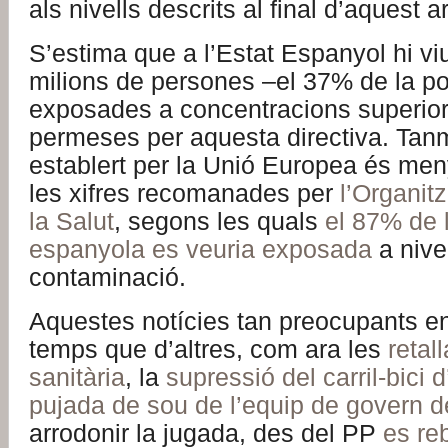
als nivells descrits al final d’aquest ar
S’estima que a l’Estat Espanyol hi v
milions de persones –el 37% de la po
exposades a concentracions superior
permeses per aquesta directiva. Tanm
establert per la Unió Europea és me
les xifres recomanades per
l’Organit
la Salut
, segons les quals
el 87% de 
espanyola es veuria exposada
a nive
contaminació.
Aquestes notícies tan preocupants en
temps que d’altres, com ara les
retal
sanitària
, la
supressió del carril-bici
pujada de sou de l’equip de govern 
arrodonir la jugada, des del PP
es re