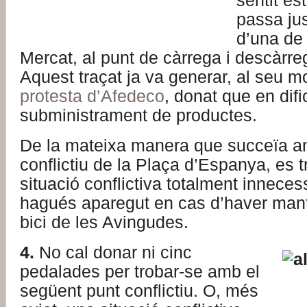
sentit est
passa ju
d’una de 
Mercat, al punt de càrrega i descàrr
Aquest traçat ja va generar, al seu m
protesta d’Afedeco
, donat que en difi
subministrament de productes.
De la mateixa manera que succeïa a
conflictiu de la Plaça d’Espanya, es t
situació conflictiva totalment innece
hagués aparegut en cas d’haver manti
bici de les Avingudes.
4.
No cal donar ni cinc
pedalades per trobar-se amb el
següent punt conflictiu. O, més