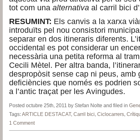
tot com una
alternativa
al carril bici 
RESUMINT:
Els canvis a la xarxa viàr
introduïts pel nou consistori municip
separar en dos itineraris diferents. L’i
occidental es pot considerar un ence
necessària una petita reforma al tram 
Cecili Mètel. Per altra banda, l’itinera
despropòsit sense cap ni peus, amb 
deficiències que només es podrien so
a l’antic traçat per les Avingudes.
Posted octubre 25th, 2011 by Stefan Nolte and filed in
Gene
Tags:
ARTICLE DESTACAT
,
Carril bici
,
Ciclocarrers
,
Crítiq
1 Comment