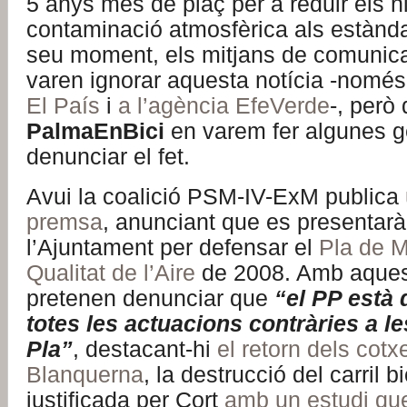
5 anys més de plaç per a reduir els n
contaminació atmosfèrica als estànd
seu moment, els mitjans de comunicac
varen ignorar aquesta notícia -només
El País
i
a l’agència EfeVerde
-, però
PalmaEnBici
en varem fer algunes g
denunciar el fet.
Avui la coalició PSM-IV-ExM publica
premsa
, anunciant que es presentar
l’Ajuntament per defensar el
Pla de M
Qualitat de l’Aire
de 2008. Amb aques
pretenen denunciar que
“el PP està 
totes les actuacions contràries a le
Pla”
, destacant-hi
el retorn dels cotx
Blanquerna
, la destrucció del carril 
justificada per Cort
amb un estudi que 