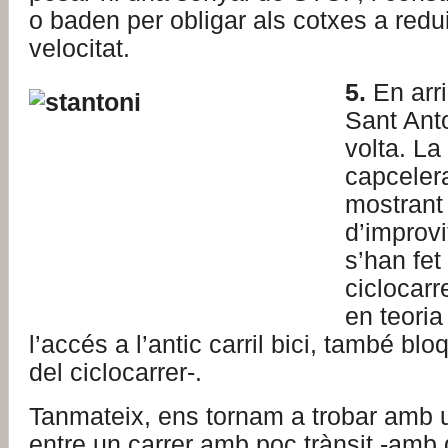
o baden per obligar als cotxes a redui
velocitat.
5.
En arri
Sant Ant
volta. La
capcelera
mostrant 
d’improv
s’han fet
ciclocarr
en teoria
l’accés a l’antic carril bici, també bl
del ciclocarrer-.
Tanmateix, ens tornam a trobar amb
entre un carrer amb poc trànsit -amb g