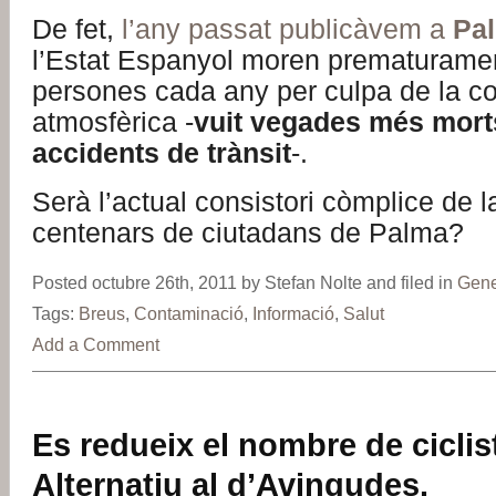
De fet,
l’any passat publicàvem a
Pa
l’Estat Espanyol moren prematurame
persones cada any per culpa de la c
atmosfèrica -
vuit vegades més mort
accidents de trànsit
-.
Serà l’actual consistori còmplice de l
centenars de ciutadans de Palma?
Posted octubre 26th, 2011 by Stefan Nolte and filed in
Gene
Tags:
Breus
,
Contaminació
,
Informació
,
Salut
Add a Comment
Es redueix el nombre de ciclist
Alternatiu al d’Avingudes.