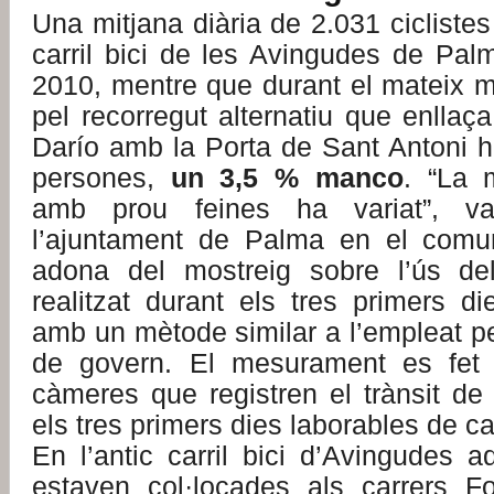
Una mitjana diària de 2.031 ciclistes
carril bici de les Avingudes de Pal
2010, mentre que durant el mateix m
pel recorregut alternatiu que enllaç
Darío amb la Porta de Sant Antoni h
persones,
un 3,5 % manco
. “La 
amb prou feines ha variat”, va
l’ajuntament de Palma en el comun
adona del mostreig sobre l’ús del
realitzat durant els tres primers d
amb un mètode similar a l’empleat per
de govern. El mesurament es fet 
càmeres que registren el trànsit de 
els tres primers dies laborables de 
En l’antic carril bici d’Avingudes 
estaven col·locades als carrers F