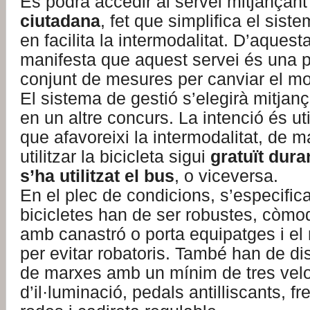
Es podrà accedir al servei mitjançant
ciutadana
, fet que simplifica el siste
en facilita la intermodalitat. D’aques
manifesta que aquest servei és una 
conjunt de mesures per canviar el mod
El sistema de gestió s’elegirà mitjan
en un altre concurs. La intenció és ut
que afavoreixi la intermodalitat, de 
utilitzar la bicicleta sigui
gratuït dura
s’ha utilitzat el bus
, o viceversa.
En el plec de condicions, s’especific
bicicletes han de ser robustes, còmo
amb canastró o porta equipatges i e
per evitar robatoris. També han de di
de marxes amb un mínim de tres velo
d’il·luminació, pedals antilliscants, 