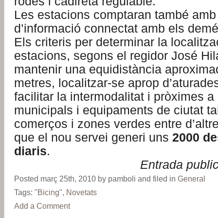
rodes i cadireta regulable.
Les estacions comptaran també amb
d’informació connectat amb els demé
Els criteris per determinar la localitza
estacions, segons el regidor José Hil
mantenir una equidistància aproxima
metres, localitzar-se aprop d’aturade
facilitar la intermodalitat i pròximes
municipals i equipaments de ciutat tal
comerços i zones verdes entre d’altre
que el nou servei generi uns
2000 d
diaris
.
Entrada publi
Posted març 25th, 2010 by pamboli and filed in
General
Tags:
"Bicing"
,
Novetats
Add a Comment