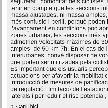
seguretat i comoditat dels ciclistes. 
tenir en compte que les seccions in
massa ajustades, ni massa amples,
més confusió i perill, perquè poden 
l’avançament en condicions poc apr
zones urbanes, les seccions més a
admetrien velocitats màximes de 30
amples, de 50 km-7h. En el cas de l
interurbanes, convé disposar de vo
que poden ser utilitzades pels ciclis
És important que els usuaris perceb
actuacions per afavorir la mobilitat c
introducció de mesures de pacificaci
de regulació i limitació de l’estacio
laterals i per reduir el risc potencial,
b. Carril bici