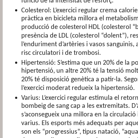
funció de la intensitat de l’esforç.
Colesterol: L’exercici regular crema calorie
pràctica en bicicleta millora el metabolis
producció de colesterol HDL (colesterol “b
presència de LDL (colesterol “dolent”), r
l’enduriment d’artèries i vasos sanguinis
risc circulatori i de trombosi.
Hipertensió: S’estima que un 20% de la po
hipertensió, un altre 20% té la tensió mol
20% té disposició genètica a patir-la. Sego
l’exercici moderat redueix la hipertensió.
Varius: L’exercici regular estimula el retor
bombeig de sang cap a les extremitats. 
s’aconsegueix una millora en la circulació i
varius. Els esports més adequats per aqu
son els “progressius”, tipus natació, “aqua