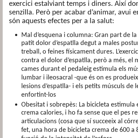
exercici estalviant temps i diners. Així do
senzilla. Però per acabar d’animar, avui
són aquests efectes per a la salut:
Mal d’esquena i columna: Gran part de la
patit dolor d’espatlla degut a males postur
treball, o feines físicament dures. L’exerci
contra el dolor d’espatlla, però a més, el
cames durant el pedaleig estimula els mú
lumbar i ileosacral -que és on es produei
lesions d’espatlla- i els petits músculs de 
enfortint-los
Obesitat i sobrepès: La bicicleta estimula
crema calories, i ho fa sense que el pes re
articulacions (cosa que sí succeeix al córr
fet, una hora de bicicleta crema de 600 a 8