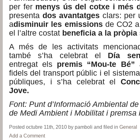
per fer
menys ús del cotxe i més de
presenta
dos avantatges
clars: per
a
disminuir les emissions
de CO2 a 
el l’altre costat
beneficia a la pròpia 
A més de les activitats mencionad
també s’ha celebrat el
Día sen
entregat els
premis “Mou-te Bé”
fidels del transport públic i el sistem
públiques, i s’ha celebrat el
Conc
Jove.
Font: Punt d’Informació Ambiental de 
de Medi Ambient i Mobilitat i premsa 
Posted octubre 11th, 2010 by pamboli and filed in
General
Add a Comment