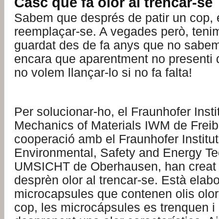
Casc que fa olor al trencar-se
Sabem que després de patir un cop, 
reemplaçar-se. A vegades però, teni
guardat des de fa anys que no sabem 
encara que aparentment no presenti d
no volem llançar-lo si no fa falta!
Per solucionar-ho, el Fraunhofer Instit
Mechanics of Materials IWM de Frei
cooperació amb el Fraunhofer Institut
Environmental, Safety and Energy T
UMSICHT de Oberhausen, han creat 
desprèn olor al trencar-se. Està elab
microcapsules que contenen olis oloro
cop, les microcápsules es trenquen i a