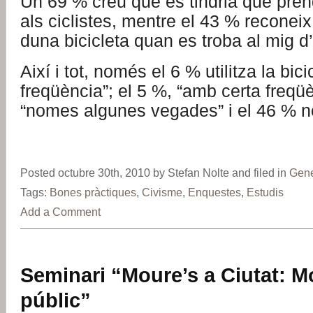
Un 69 % creu que es tindria que pre
als ciclistes, mentre el 43 % reconeix
duna bicicleta quan es troba al mig 
Així i tot, només el 6 % utilitza la bi
freqüència”; el 5 %, “amb certa freqü
“nomes algunes vegades” i el 46 % no 
Posted octubre 30th, 2010 by Stefan Nolte and filed in
Gene
Tags:
Bones pràctiques
,
Civisme
,
Enquestes
,
Estudis
Add a Comment
Seminari “Moure’s a Ciutat: Mob
públic”