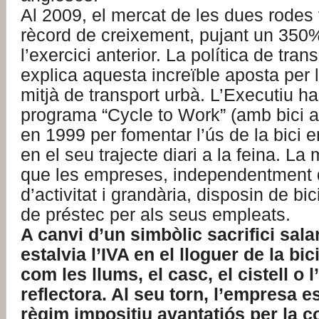
Al 2009, el mercat de les dues rodes 
rècord de creixement, pujant un 350
l’exercici anterior. La política de tra
explica aquesta increïble aposta per 
mitjà de transport urbà. L’Executiu ha
programa “Cycle to Work” (amb bici a 
en 1999 per fomentar l’ús de la bici 
en el seu trajecte diari a la feina. L
que les empreses, independentment d
d’activitat i grandària, disposin de bi
de préstec per als seus empleats.
A canvi d’un simbòlic sacrifici salar
estalvia l’IVA en el lloguer de la bic
com les llums, el casc, el cistell o l
reflectora. Al seu torn, l’empresa e
règim impositiu avantatjós per la c