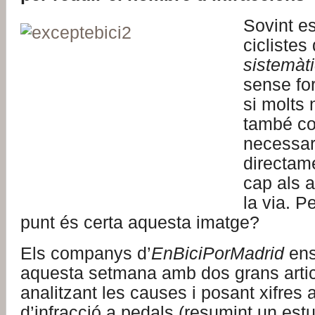
Sovint es 
ciclistes
sistemàti
sense fo
si molts
també co
necessar
directam
cap als a
la via. P
punt és certa aquesta imatge?
Els companys d’
EnBiciPorMadrid
ens
aquesta setmana amb dos grans artic
analitzant les causes i posant xifres a
d’infracció a pedals (resumint un es