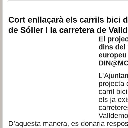
Cort enllaçarà els carrils bici 
de Sóller i la carretera de Val
El proje
dins del
europeu
DIN@MO
L’Ajunta
projecta 
carril bi
els ja ex
carretere
Valldemos
D’aquesta manera, es donaria respos