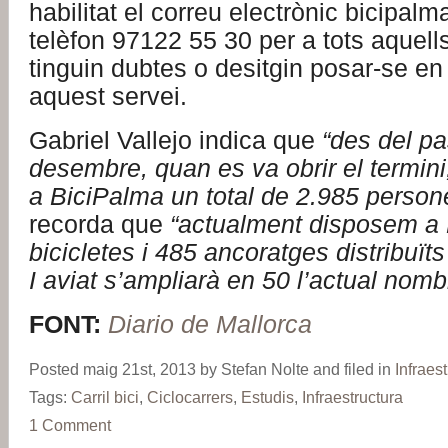
habilitat el correu electrònic bicipal
telèfon 97122 55 30 per a tots aquell
tinguin dubtes o desitgin posar-se e
aquest servei.
Gabriel Vallejo indica que
“des del p
desembre, quan es va obrir el termini
a BiciPalma
un total de 2.985 person
recorda que
“actualment disposem a
bicicletes i 485 ancoratges distribuït
I aviat s’ampliarà en 50 l’actual nomb
FONT:
Diario de Mallorca
Posted maig 21st, 2013 by Stefan Nolte and filed in
Infraes
Tags:
Carril bici
,
Ciclocarrers
,
Estudis
,
Infraestructura
1 Comment