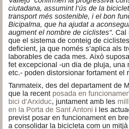
Vallejo
“confirmen la progressiva con
ciutadana, assumint l’ús de la bicicle
transport més sostenible, i el bon fu
Bicipalma, que ha ajudat a aconsegu
augment el nombre de ciclistes”
. Cal
que el sistema de conteig de cicliste
deficient, ja que només s’aplica als t
laborables de cada mes. Això suposa
fet excepcional -un dia de pluja, una
etc.- poden distorsionar fortament el re
Tanmateix, des del departament de Mo
que la recent
posada en funcionament
bici d’Arxiduc
, juntament amb les
mil
en la Porta de Sant Antoni
i les actua
previst posar en funcionament en breu
a consolidar la bicicleta com un mitjà