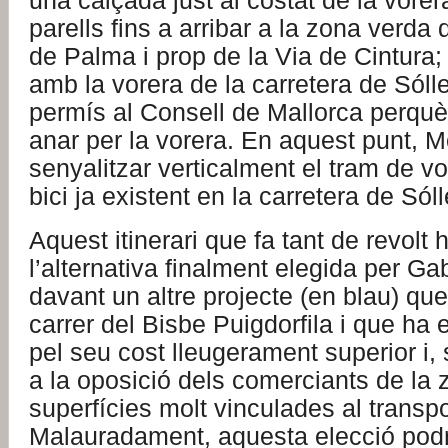
una calçada just al costat de la vore
parells fins a arribar a la zona verda 
de Palma i prop de la Via de Cintura;
amb la vorera de la carretera de Sóll
permís al Consell de Mallorca perquè
anar per la vorera. En aquest punt, Mob
senyalitzar verticalment el tram de vor
bici ja existent en la carretera de Sóll
Aquest itinerari que fa tant de revolt 
l’alternativa finalment elegida per Gab
davant un altre projecte (en blau) qu
carrer del Bisbe Puigdorfila i que ha 
pel seu cost lleugerament superior i, 
a la oposició dels comerciants de la 
superfícies molt vinculades al transpo
Malauradament, aquesta elecció podr