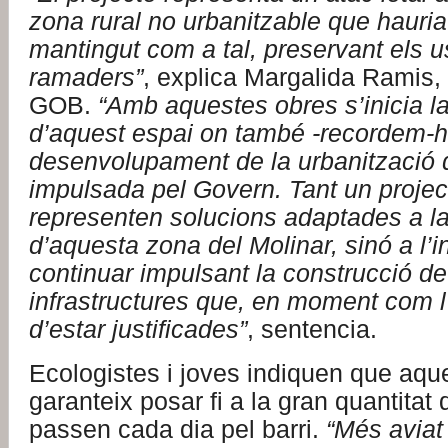
zona rural no urbanitzable que hauria
mantingut com a tal, preservant els u
ramaders”
, explica Margalida Ramis,
GOB.
“Amb aquestes obres s’inicia l
d’aquest espai on també -recordem-ho
desenvolupament de la urbanització 
impulsada pel Govern. Tant un project
representen solucions adaptades a la 
d’aquesta zona del Molinar, sinó a l’i
continuar impulsant la construcció d
infrastructures que, en moment com l
d’estar justificades”
, sentencia.
Ecologistes i joves indiquen que aqu
garanteix posar fi a la gran quantitat
passen cada dia pel barri.
“Més aviat 