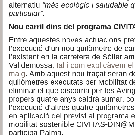
alternatiu
“més ecològic i saludable q
particular”
.
Nou carril dins del programa CIVI
Entre aquestes noves actuacions prev
l’execució d’un nou quilòmetre de carr
l’existent en la carretera de Sóller am
Valldemossa,
tal i com explicàvem e
maig
. Amb aquest nou traçat seran d
quilòmetres executats per Mobilitat 
eliminar el que discorria per les Avin
propers quatre anys caldrà sumar, c
l’execució d’altres quatre quilòmetres 
en aplicació del previst al programa
mobilitat sostenible CIVITAS-DIN@MO
participa Palma.