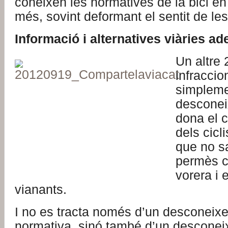
coneixen les normatives de la bici en 
més, sovint deformant el sentit de les 
Informació i alternatives viàries a
Un altre
infracci
simpleme
desconei
dona el 
dels cicl
que no s
permès ci
vorera i 
vianants.
I no es tracta només d’un desconeix
normativa, sinó també d’un desconei