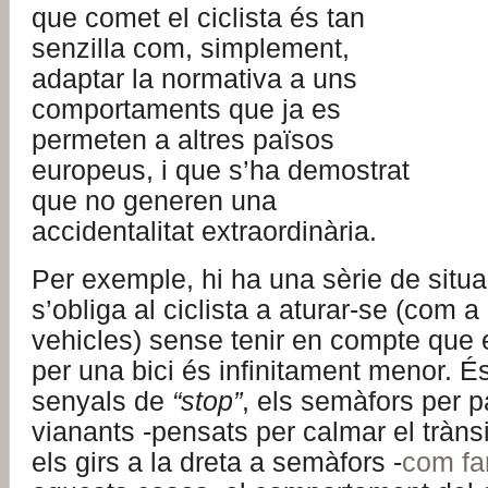
que comet el ciclista és tan
senzilla com, simplement,
adaptar la normativa a uns
comportaments que ja es
permeten a altres països
europeus, i que s’ha demostrat
que no generen una
accidentalitat extraordinària.
Per exemple, hi ha una sèrie de situ
s’obliga al ciclista a aturar-se (com a
vehicles) sense tenir en compte que e
per una bici és infinitament menor. És
senyals de
“stop”
, els semàfors per 
vianants -pensats per calmar el trànsi
els girs a la dreta a semàfors -
com fa