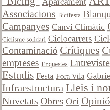
ART
"Bicing"
Aparcament
Associacions
Blanqu
Bicifesta
Campanyes
Canvi Climàtic
Ciclocarrers
Cicl
Ciclisme solidari
Crítiques
C
Contaminació
empreses
Entreviste
Enquestes
Estudis
Gabrie
Festa
Fora Vila
Lleis i n
Infraestructura
Opinió
Novetats
Obres
Oci