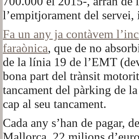
700.000 el 2015-, arran de 
l’empitjorament del servei, i
Fa un any ja contàvem l’inc
faraònica
, que de no absorbir
de la línia 19 de l’EMT (dev
bona part del trànsit motori
tancament del pàrking de l
cap al seu tancament.
Cada any s’han de pagar, de
Mallorca, 22 milions d’euros