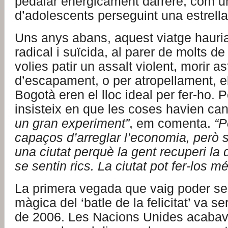
pedalar enèrgicament darrere, com 
d’adolescents perseguint una estrella
Uns anys abans, aquest viatge hauria
radical i suïcida, al parer de molts de
volies patir un assalt violent, morir a
d’escapament, o per atropellament, e
Bogotà eren el lloc ideal per fer-ho.
insisteix en que les coses havien can
un gran
experiment”
, em comenta.
“
P
capaços
d’arreglar
l’economia
, p
erò 
una ciutat
perquè la
gent recuperi
la 
se sentin
rics
.
La ciutat pot
fer-los m
La primera vegada que vaig poder sent
màgica del ‘batle de la felicitat’ va s
de 2006. Les Nacions Unides acabav