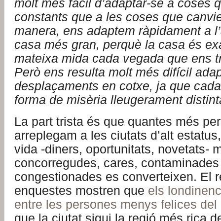
molt més fàcil d’adaptar-se a coses 
constants que a les coses que canvi
manera, ens adaptem ràpidament a l’
casa més gran, perquè la casa és ex
mateixa mida cada vegada que ens tr
Però ens resulta molt més difícil ada
desplaçaments en cotxe, ja que cada
forma de misèria lleugerament distint
La part trista és que quantes més pe
arreplegam a les ciutats d’alt estatus
vida -diners, oportunitats, novetats- 
concorregudes, cares, contaminades 
congestionades es converteixen. El r
enquestes mostren que
els londinen
entre les persones menys felices del
que la ciutat sigui la regió més rica de