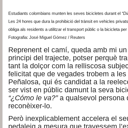
Estudiants colombians munten les seves bicicletes durant el
“Di
Les 24 hores que dura la prohibició del trànsit en vehicles privats
obliga als residents a utilitzar el transport públic o la bicicleta per
Fotografia: José Miguel Gómez / Reuters
Reprenent el camí, queda amb mi un 
principi del trajecte, potser perquè tr
tant la dolçor com la relliscosa subject
felicitat que de vegades trobem a les 
Peñalosa, qui és candidat a la reelec
ser vist en públic damunt la seva bici
“¿Cómo le va?”
a qualsevol persona
reconèixer-lo.
Però inexplicablement accelera el se
pedaleig a mesura que travessem l’e