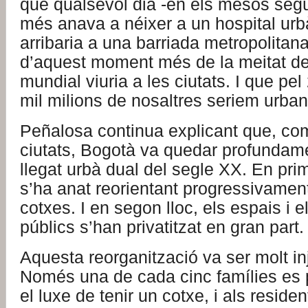
que qualsevol dia -en els mesos segü
més anava a néixer a un hospital urb
arribaria a una barriada metropolitana,
d’aquest moment més de la meitat de
mundial viuria a les ciutats. I que pe
mil milions de nosaltres seriem urban
Peñalosa continua explicant que, com
ciutats, Bogotà va quedar profundame
llegat urbà dual del segle XX. En prime
s’ha anat reorientant progressivament
cotxes. I en segon lloc, els espais i e
públics s’han privatitzat en gran part.
Aquesta reorganització va ser molt inj
Només una de cada cinc famílies es 
el luxe de tenir un cotxe, i als reside