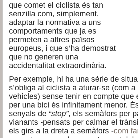
que comet el ciclista és tan
senzilla com, simplement,
adaptar la normativa a uns
comportaments que ja es
permeten a altres països
europeus, i que s’ha demostrat
que no generen una
accidentalitat extraordinària.
Per exemple, hi ha una sèrie de situ
s’obliga al ciclista a aturar-se (com a
vehicles) sense tenir en compte que e
per una bici és infinitament menor. És
senyals de
“stop”
, els semàfors per 
vianants -pensats per calmar el trànsi
els girs a la dreta a semàfors -
com fa