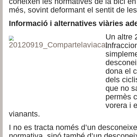
coneixen les normatives de la bici en 
més, sovint deformant el sentit de les 
Informació i alternatives viàries a
Un altre
infracci
simpleme
desconei
dona el 
dels cicl
que no s
permès ci
vorera i 
vianants.
I no es tracta només d’un desconeix
normativa, sinó també d’un desconei