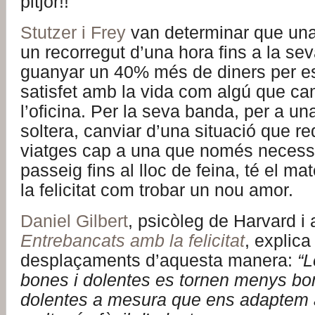
pitjor!!
Stutzer i Frey
van determinar que un
un recorregut d’una hora fins a la se
guanyar un 40% més de diners per es
satisfet amb la vida com algú que ca
l’oficina. Per la seva banda, per a u
soltera, canviar d’una situació que re
viatges cap a una que només necessi
passeig fins al lloc de feina, té el ma
la felicitat com trobar un nou amor.
Daniel Gilbert
, psicòleg de Harvard i 
Entrebancats amb la felicitat
, explica
desplaçaments d’aquesta manera:
“
bones i dolentes es tornen menys bo
dolentes a mesura que ens adaptem a