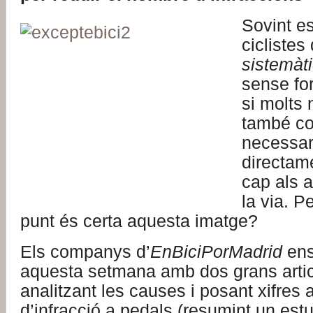
Sovint es 
ciclistes
sistemàti
sense fo
si molts
també co
necessar
directam
cap als a
la via. P
punt és certa aquesta imatge?
Els companys d’
EnBiciPorMadrid
ens
aquesta setmana amb dos grans artic
analitzant les causes i posant xifres a
d’infracció a pedals (resumint un es