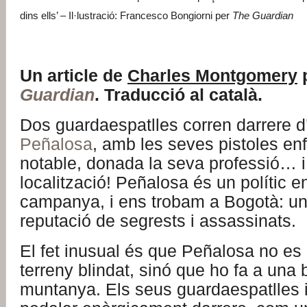
dins ells’ – Il·lustració: Francesco Bongiorni per
The
Guardian
Un a
rticle de
Charles Montgomery
Guardian
. Traducció al català.
Dos guardaespatlles corren darrere d
Peñalosa
, amb les seves pistoles e
notable, donada la seva professió… i
localització! Peñalosa és un polític e
campanya, i ens trobam a Bogotà: un
reputació de segrests i assassinats.
El fet inusual és que Peñalosa no es 
terreny blindat, sinó que ho fa a una 
muntanya. Els seus guardaespatlles 