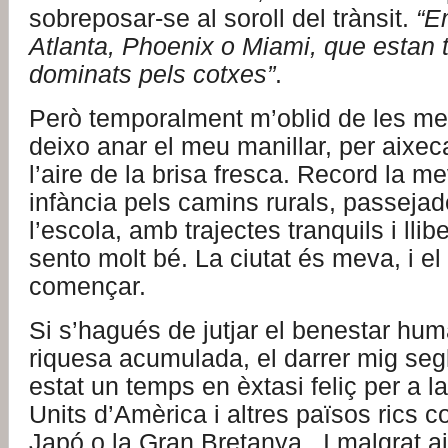
sobreposar-se al soroll del trànsit.
“E
Atlanta, Phoenix o Miami, que estan 
dominats pels cotxes”
.
Però temporalment m’oblid de les me
deixo anar el meu manillar, per aixec
l’aire de la brisa fresca. Record la m
infància pels camins rurals, passeja
l’escola, amb trajectes tranquils i lli
sento molt bé. La ciutat és meva, i e
començar.
Si s’hagués de jutjar el benestar hu
riquesa acumulada, el darrer mig seg
estat un temps en èxtasi feliç per a l
Units d’Amèrica i altres països rics 
Japó o la Gran Bretanya . I malgrat a