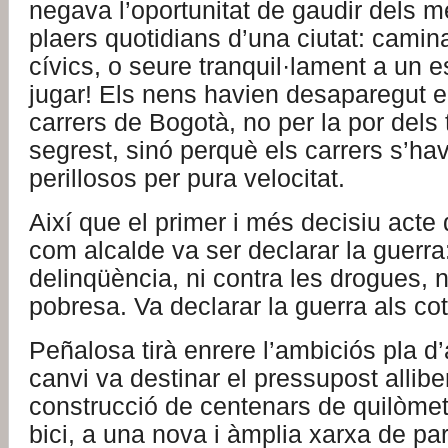
negava l’oportunitat de gaudir dels 
plaers quotidians d’una ciutat: camina
cívics, o seure tranquil·lament a un es
jugar! Els nens havien desaparegut e
carrers de Bogotà, no per la por dels t
segrest, sinó perquè els carrers s’ha
perillosos per pura velocitat.
Així que el primer i més decisiu act
com alcalde va ser declarar la guerra:
delinqüència, ni contra les drogues, n
pobresa. Va declarar la guerra als co
Peñalosa tirà enrere l’ambiciós pla d’
canvi va destinar el pressupost alliber
construcció de centenars de quilòmetr
bici, a una nova i àmplia xarxa de par