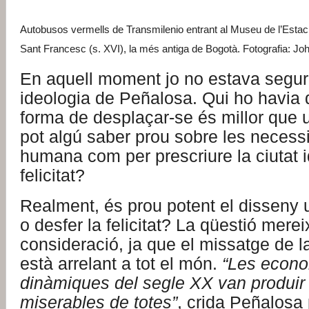
Autobusos vermells de Transmilenio entrant al Museu de l’Estaci
Sant Francesc (s. XVI), la més antiga de Bogotà. Fotografia: Joh
En aquell moment jo no estava segur
ideologia de Peñalosa. Qui ho havia 
forma de desplaçar-se és millor que 
pot algú saber prou sobre les necessi
humana com per prescriure la ciutat i
felicitat?
Realment, és prou potent el disseny 
o desfer la felicitat? La qüestió mere
consideració, ja que el missatge de la 
està arrelant a tot el món.
“Les econ
dinàmiques del segle XX van produir 
miserables de totes”
, crida Peñalosa 