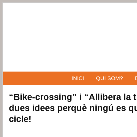
INICI
QUI SOM?
“Bike-crossing” i “Allibera la t
dues idees perquè ningú es q
cicle!