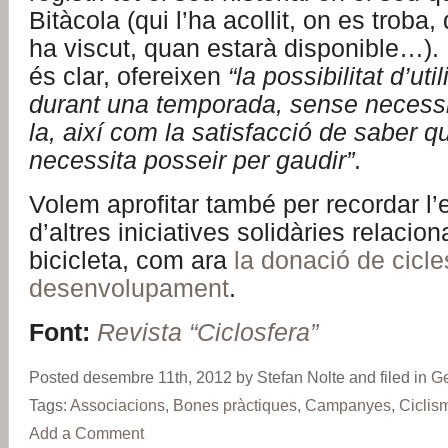
Bitàcola (qui l’ha acollit, on es troba
ha viscut, quan estarà disponible…).
és clar, ofereixen
“la possibilitat d’uti
durant una temporada, sense necessi
la, així com la satisfacció de saber q
necessita posseir per gaudir”
.
Volem aprofitar també per recordar l’
d’altres iniciatives solidàries relaci
bicicleta, com ara
la donació de cicl
desenvolupament
.
Font:
Revista “Ciclosfera”
Posted desembre 11th, 2012 by Stefan Nolte and filed in
Ge
Tags:
Associacions
,
Bones pràctiques
,
Campanyes
,
Ciclism
Add a Comment