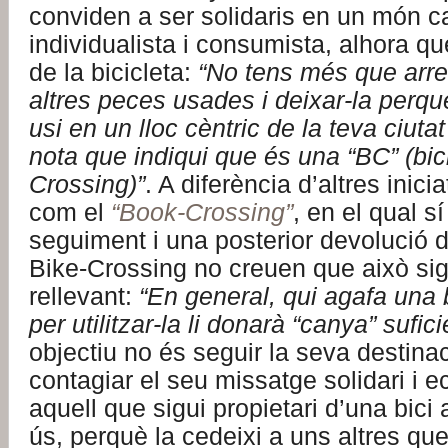
conviden a ser solidaris en un món
individualista i consumista, alhora qu
de la bicicleta:
“No tens més que arre
altres peces usades i deixar-la perquè 
usi en un lloc cèntric de la teva ciuta
nota que indiqui que és una “BC” (bic
Crossing)”
. A diferència d’altres inicia
com el
“Book-Crossing”
, en el qual s
seguiment i una posterior devolució d
Bike-Crossing no creuen que això sig
rellevant:
“En general, qui agafa una 
per utilitzar-la li donarà “canya” sufici
objectiu no és seguir la seva destinac
contagiar el seu missatge solidari i ec
aquell que sigui propietari d’una bici
ús, perquè la cedeixi a uns altres qu