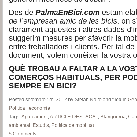
Des de
PalmaEnBici.com
estam ela
de l’empresari amic de les bicis
, on 
clarament aquestes i altres dades d’in
suggerim mesures per afavorir la mobi
entre treballadors i clients. Per tal de
document, volem conèixer la vostra o
QUÈ TROBAU A FALTAR A LA VOS
COMERÇOS HABITUALS, PER POD
SEMPRE EN BICI?
Posted setembre 5th, 2012 by Stefan Nolte and filed in
Gen
Política i economia
Tags:
Aparcament
,
ARTICLE DESTACAT
,
Blanquerna
,
Cam
ambiental
,
Estudis
,
Política de mobilitat
5 Comments