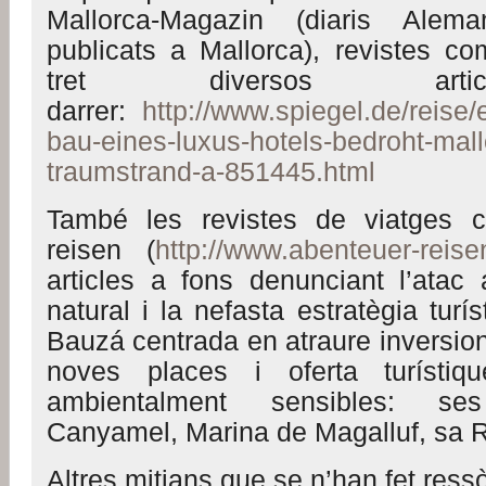
Mallorca-Magazin (diaris Alema
publicats a Mallorca), revistes co
tret diversos arti
darrer:
http://www.spiegel.de/reise/
bau-eines-luxus-hotels-bedroht-mall
traumstrand-a-851445.html
També les revistes de viatges 
reisen (
http://www.abenteuer-reise
articles a fons denunciant l’atac
natural i la nefasta estratègia turí
Bauzá centrada en atraure inversio
noves places i oferta turístiq
ambientalment sensibles: ses
Canyamel, Marina de Magalluf, sa 
Altres mitjans que se n’han fet ress