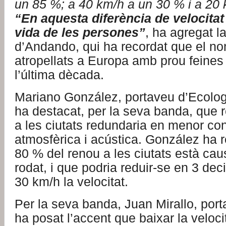
un 85 %; a 40 km/h a un 30 % i a 20
“En aquesta diferència de velocita
vida de les persones”
, ha agregat l
d’Andando, qui ha recordat que el n
atropellats a Europa amb prou feines 
l’última dècada.
Mariano González, portaveu d’Ecolog
ha destacat, per la seva banda, que re
a les ciutats redundaria en menor co
atmosfèrica i acústica. González ha r
80 % del renou a les ciutats està caus
rodat, i que podria reduir-se en 3 deci
30 km/h la velocitat.
Per la seva banda, Juan Mirallo, por
ha posat l’accent que baixar la velocit