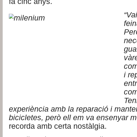
fa cinc anys.
“Va
fei
Per
nec
gua
vàr
com
i r
entr
com
Ten
experiència amb la reparació i mant
bicicletes, però ell em va ensenyar m
recorda amb certa nostàlgia.