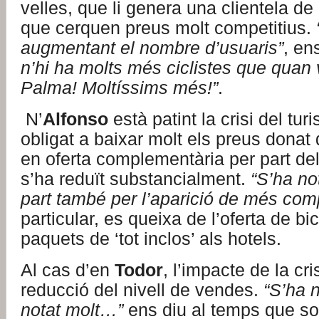
velles, que li genera una clientela de
que cerquen preus molt competitius.
augmentant el nombre d’usuaris”
, en
n’hi ha molts més ciclistes que quan v
Palma! Moltíssims més!”
.
N’
Alfonso
està patint la crisi del tu
obligat a baixar molt els preus donat
en oferta complementària per part de
s’ha reduït substancialment.
“S’ha no
part també per l’aparició de més com
particular, es queixa de l’oferta de bic
paquets de ‘tot inclos’ als hotels.
Al cas d’en
Todor
, l’impacte de la cr
reducció del nivell de vendes.
“S’ha n
notat molt…”
ens diu al temps que so