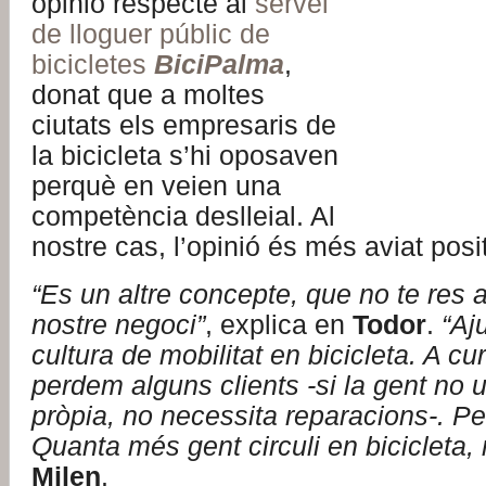
opinió respecte al
servei
de lloguer públic de
bicicletes
BiciPalma
,
donat que a moltes
ciutats els empresaris de
la bicicleta s’hi oposaven
perquè en veien una
competència deslleial. Al
nostre cas, l’opinió és més aviat posi
“Es un altre concepte, que no te res 
nostre negoci”
, explica en
Todor
.
“Aj
cultura de mobilitat en bicicleta. A cur
perdem alguns clients -si la gent no uti
pròpia, no necessita reparacions-. P
Quanta més gent circuli en bicicleta, m
Milen
.