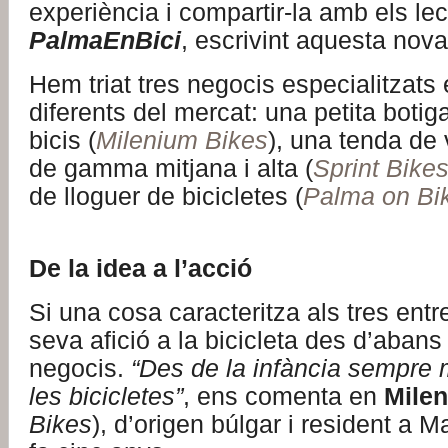
experiència i compartir-la amb els lec
PalmaEnBici
, escrivint aquesta nova
Hem triat tres negocis especialitzat
diferents del mercat: una petita botig
bicis (
Milenium Bikes
), una tenda de
de gamma mitjana i alta (
Sprint Bike
de lloguer de bicicletes (
Palma on Bi
De la idea a l’acció
Si una cosa caracteritza als tres entre
seva afició a la bicicleta des d’abans 
negocis.
“Des de la infància sempre 
les bicicletes”
, ens comenta en
Milen
Bikes
), d’origen búlgar i resident a M