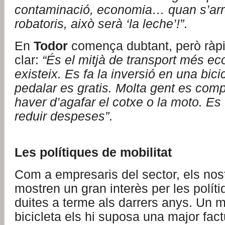
contaminació, economia… quan s’arre
robatoris, això serà ‘la leche’!”
.
En
Todor
comença dubtant, però ràp
clar:
“És el mitjà de transport més e
existeix. Es fa la inversió en una bici
pedalar es gratis. Molta gent es com
haver d’agafar el cotxe o la moto. Es
reduir despeses”
.
Les polítiques de mobilitat
Com a empresaris del sector, els nost
mostren un gran interès per les políti
duites a terme als darrers anys. Un m
bicicleta els hi suposa una major fac