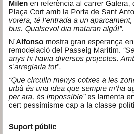
Milen
en referència al carrer Galera, 
Plaça Cort amb la Porta de Sant Ant
vorera, té l’entrada a un aparcament,
bus. Qualsevol dia mataran algú!”
.
N’
Alfonso
mostra gran esperança en
remodelació del Passeig Marítim.
“Se
anys hi havia diversos projectes. A
s’arreglaria tot”
.
“Que circulin menys cotxes a les zon
urbà és una idea que sempre m’ha ag
per ara, és impossible”
es lamenta e
cert pessimisme cap a la classe polít
Suport públic