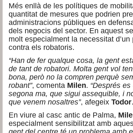
Més enllà de les polítiques de mobilit
quantitat de mesures que podrien pre
administracions públiques en defensa 
dels negocis del sector. En aquest se
molt especialment la necessitat d’un 
contra els robatoris.
“Han de fer qualque cosa, la gent est
de tant de robatori. Molta gent vol ten
bona, però no la compren perquè se
robant”
, comenta
Milen
.
“Després es
segona ma, que sigui assequible, i n
que venem nosaltres”
, afegeix
Todor
En viure al casc antic de Palma,
Mil
especialment sensibilitzat amb aque
gent del centre té un problema amb e