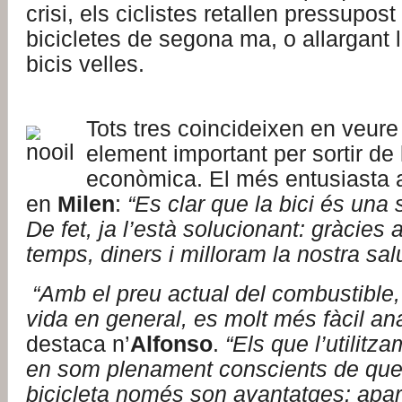
crisi, els ciclistes retallen pressupos
bicicletes de segona ma, o allargant l
bicis velles.
Tots tres coincideixen en veure
element important per sortir de l
econòmica. El més entusiasta 
en
Milen
:
“Es clar que la bici és una s
De fet, ja l’està solucionant: gràcies 
temps, diners i milloram la nostra salu
“Amb el preu actual del combustible, 
vida en general, es molt més fàcil ana
destaca n’
Alfonso
.
“Els que l’utilitz
en som plenament conscients de que
bicicleta només son avantatges: apa