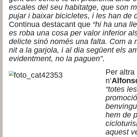
escales del seu habitatge, que son m
pujar i baixar bicicletes, i les han de 
Continua destacant que
“hi ha una ll
es roba una cosa per valor inferior al
delicte sinó només una falta. Com a
nit a la garjola, i al dia següent els a
evidentment, no la paguen”
.
Per altra
n’
Alfons
“totes le
promoció
benvingu
hem de p
cicloturi
aquest v