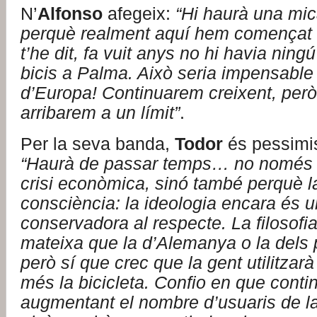
N’
Alfonso
afegeix:
“Hi haurà una mic
perquè realment aquí hem començat 
t’he dit, fa vuit anys no hi havia ning
bicis a Palma. Això seria impensable 
d’Europa! Continuarem creixent, per
arribarem a un límit”
.
Per la seva banda,
Todor
és pessimis
“Haurà de passar temps… no només p
crisi econòmica, sinó també perquè l
consciència: la ideologia encara és 
conservadora al respecte. La filosofia
mateixa que la d’Alemanya o la dels 
però sí que crec que la gent utilitza
més la bicicleta. Confio en que conti
augmentant el nombre d’usuaris de la 