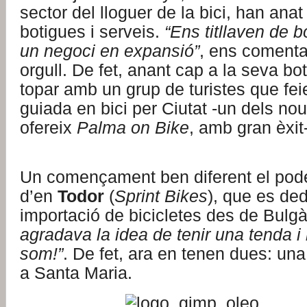
sector del lloguer de la bici, han anat
botigues i serveis.
“Ens titllaven de b
un negoci en expansió”
, ens coment
orgull. De fet, anant cap a la seva b
topar amb un grup de turistes que fei
guiada en bici per Ciutat -un dels no
ofereix
Palma on Bike
, amb gran èxit-
Un començament ben diferent el pode
d’en
Todor
(
Sprint Bikes
), que es ded
importació de bicicletes des de Bulgà
agradava la idea de tenir una tenda i 
som!”
. De fet, ara en tenen dues: una 
a Santa Maria.