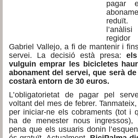
pagar e
abonamen
reduït
l’anàli
regidor
Gabriel Vallejo, a fi de mantenir i fins 
servei. La decisió està presa:
el
vulguin emprar les bicicletes hau
abonament del servei, que serà de 
costarà entorn de 30 euros.
L’obligatorietat de pagar pel ser
voltant del mes de febrer. Tanmateix, 
per iniciar-ne els cobraments (tot i
ha de menester nous ingressos),
pena que els usuaris donin l’esquen
és gratuït. Actualment,
BiciPalma d