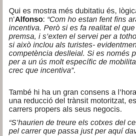
Qui es mostra més dubitatiu és, lògi
n’
Alfonso
:
“Com ho estan fent fins ar
incentiva. Però si es fa realitat el que
premsa, i s’exten el servei per a tot
si això inclou als turistes- evidentmen
competència deslleial. Si es només pe
per a un ús molt específic de mobilit
crec que incentiva”
.
També hi ha un gran consens a l’hor
una reducció del trànsit motoritzat, e
carrers propers als seus negocis.
“S’haurien de treure els cotxes del c
pel carrer que passa just per aquí da