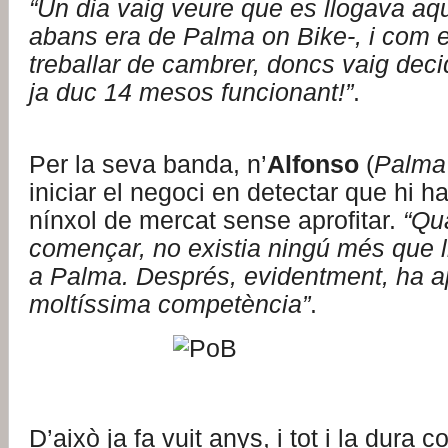
“Un dia vaig veure que es llogava aqu
abans era de Palma on Bike-, i com 
treballar de cambrer, doncs vaig decidi
ja duc 14 mesos funcionant!”
.
Per la seva banda, n’
Alfonso
(
Palma
iniciar el negoci en detectar que hi h
nínxol de mercat sense aprofitar.
“Qu
començar, no existia ningú més que l
a Palma. Després, evidentment, ha a
moltíssima competència”
.
D’això ja fa vuit anys, i tot i la dura 