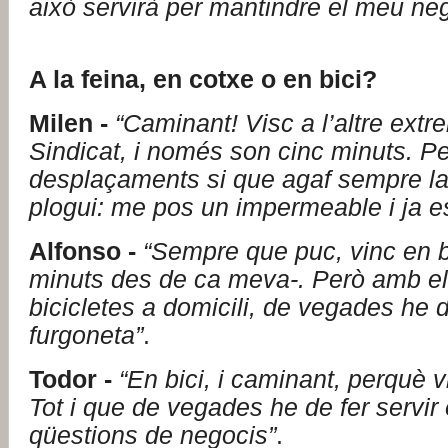
això servirà per mantindre el meu ne
A la feina, en cotxe o en bici?
Milen -
“Caminant! Visc a l’altre extr
Sindicat, i només son cinc minuts. Pe
desplaçaments si que agaf sempre la
plogui: me pos un impermeable i ja e
Alfonso -
“Sempre que puc, vinc en bi
minuts des de ca meva-. Però amb el
bicicletes a domicili, de vegades he de
furgoneta”
.
Todor -
“En bici, i caminant, perquè v
Tot i que de vegades he de fer servir 
qüestions de negocis”
.