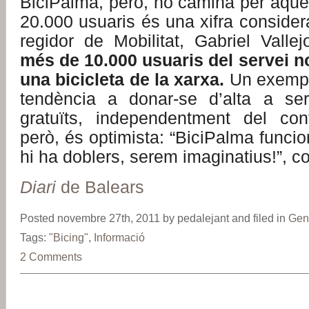
BiciPalma, però, no camina per aquest
20.000 usuaris és una xifra considerab
regidor de Mobilitat, Gabriel Valle
més de
10.000 usuaris
del servei n
una bicicleta de la xarxa.
Un exemple
tendència a donar-se d’alta a ser
gratuïts, independentment del conti
però, és optimista: “BiciPalma funcio
hi ha doblers, serem imaginatius!”, co
Diari
de Balears
Posted novembre 27th, 2011 by pedalejant and filed in
Gen
Tags:
"Bicing"
,
Informació
2 Comments