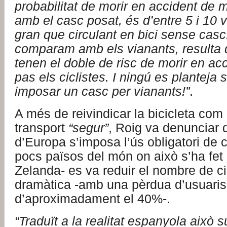
probabilitat de morir en accident de mo
amb el casc posat, és d’entre 5 i 10
gran que circulant en bici sense casc
comparam amb els vianants, resulta
tenen el doble de risc de morir en ac
pas els ciclistes. I ningú es planteja
imposar un casc per vianants!”
.
A més de reivindicar la bicicleta com
transport
“segur”
, Roig va denunciar 
d’Europa s’imposa l’ús obligatori de c
pocs països del món on això s’ha fet 
Zelanda- es va reduir el nombre de ci
dramàtica -amb una pèrdua d’usuaris
d’aproximadament el 40%-.
“Traduït a la realitat espanyola això 