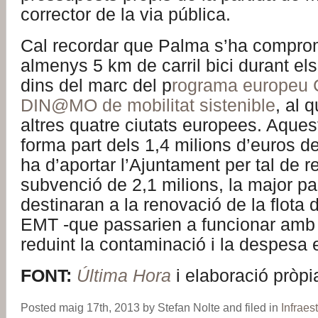
corrector de la via pública.
Cal recordar que Palma s’ha compro
almenys 5 km de carril bici durant el
dins del marc del p
rograma europeu 
DIN@MO de mobilitat sistenible
, al 
altres quatre ciutats europees. Aque
forma part dels 1,4 milions d’euros d
ha d’aportar l’Ajuntament per tal de r
subvenció de 2,1 milions, la major pa
destinaran a la renovació de la flota 
EMT -que passarien a funcionar amb 
reduint la contaminació i la despesa 
FONT:
Última Hora
i elaboració pròpi
Posted maig 17th, 2013 by Stefan Nolte and filed in
Infraes