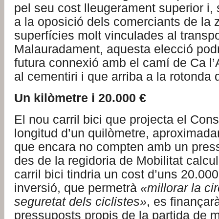
pel seu cost lleugerament superior i, 
a la oposició dels comerciants de la 
superfícies molt vinculades al transpo
Malauradament, aquesta elecció podr
futura connexió amb el camí de Ca l’A
al cementiri i que arriba a la rotonda 
Un kilòmetre i 20.000 €
El nou carril bici que projecta el Cons
longitud d’un quilòmetre, aproximad
que encara no compten amb un press
des de la regidoria de Mobilitat calcu
carril bici tindria un cost d’uns 20.00
inversió, que permetrà
«millorar la cir
seguretat dels ciclistes»
, es finançar
pressuposts propis de la partida de 