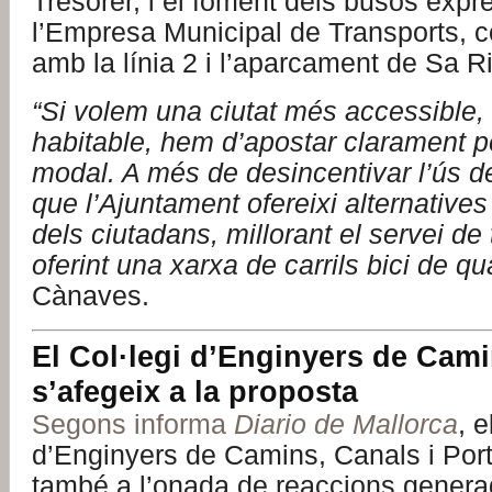
Tresorer, i el foment dels busos expr
l’Empresa Municipal de Transports, c
amb la línia 2 i l’aparcament de Sa Ri
“Si volem una ciutat més accessible, 
habitable, hem d’apostar clarament p
modal. A més de desincentivar l’ús de
que l’Ajuntament ofereixi alternatives 
dels ciutadans, millorant el servei de 
oferint una xarxa de carrils bici de qua
Cànaves.
El Col·legi d’Enginyers de Cam
s’afegeix a la proposta
Segons informa
Diario de Mallorca
, e
d’Enginyers de Camins, Canals i Port
també a l’onada de reaccions gener