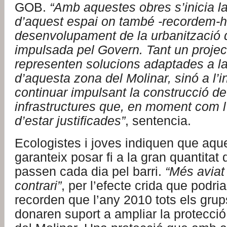
GOB.
“Amb aquestes obres s’inicia l
d’aquest espai on també -recordem-ho
desenvolupament de la urbanització 
impulsada pel Govern. Tant un project
representen solucions adaptades a la 
d’aquesta zona del Molinar, sinó a l’i
continuar impulsant la construcció d
infrastructures que, en moment com l
d’estar justificades”
, sentencia.
Ecologistes i joves indiquen que aqu
garanteix posar fi a la gran quantitat
passen cada dia pel barri.
“Més aviat 
contrari”
, per l’efecte crida que podr
recorden que l’any 2010 tots els grups
donaren suport a ampliar la protecció 