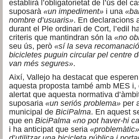
establirà l’obligatorietat de l’ús del c
suposarà
«un impediment»
i una
«ba
nombre d’usuaris»
. En declaracions 
durant el Ple ordinari de Cort, l’edil h
criteris que mantindran són la
«no obl
seu ús, però
«sí la seva recomanaci
bicicletes puguin circular pel centre 
van més segures»
.
Així, Vallejo ha destacat que espere
aquesta proposta també amb MES i, d
alertat que aquesta normativa d’àmbi
suposaria
«un seriós problema»
per a
municipal de
BiciPalma
. En aquest se
que en
BiciPalma
«no pot haver-hi c
i ha anticipat que seria
«problemàtic
d’utilitzar una bicicleta pública i port