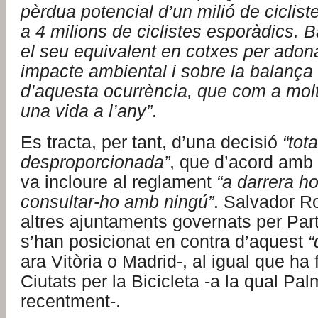
pèrdua potencial d’un milió de cicliste
a 4 milions de ciclistes esporàdics. 
el seu equivalent en cotxes per adona
impacte ambiental i sobre la balança
d’aquesta ocurrència, que com a molt
una vida a l’any”
.
Es tracta, per tant, d’una decisió
“tot
desproporcionada”
, que d’acord amb e
va incloure al reglament
“a darrera h
consultar-ho amb ningú”
. Salvador R
altres ajuntaments governats per Part
s’han posicionat en contra d’aquest
“
ara Vitòria o Madrid-, al igual que ha 
Ciutats per la Bicicleta -a la qual Pal
recentment-.