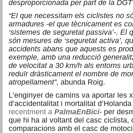
desproporcionada per part de la DGT
“El que necessitam els ciclistes no s
armadures -el que tècnicament es c
‘sistemes de seguretat passiva’-. El
són mesures de ‘seguretat activa’, qu
accidents abans que aquests es prod
exemple, amb una reducció generalitz
de velocitat a 30 km/h als entorns ur
reduïr dràsticament el nombre de mor
atropellament”
, abunda Roig.
L’enginyer de camins va aportar les x
d’accidentalitat i mortalitat d’Holanda 
recentment a
PalmaEnBici
- per des
que hi ha al voltant del casc ciclista,
comparacions amb el casc de motoci