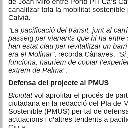
de Joan Miró entre Porto Pi i Ca’s Ca
canalitzar tota la mobilitat sostenible
Calvià.
“La pacificació del trànsit, junt al carri
passeig per vianants que hi ha entre 
han estat clau per revitalitzar un bar
era el Molinar”
, recorda Cànaves.
“Si
funciona, hauríem de copiar l’experièn
extrem de Palma”
.
Defensa del projecte al PMUS
Biciutat
vol aprofitar el procés de part
ciutadana en la redacció del Pla de M
Sostenible (PMUS) per tal de defens
actuacions i d’altres tendents a pacific
Ciutat.