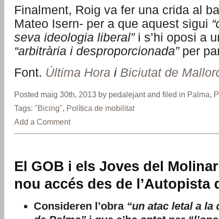
Finalment, Roig va fer una crida al b
Mateo Isern- per a que aquest sigui
“
seva ideologia liberal”
i s’hi oposi a 
“arbitrària i desproporcionada”
per par
Font.
Última Hora
i
Biciutat de Mallor
Posted maig 30th, 2013 by pedalejant and filed in
Palma
,
P
Tags:
"Bicing"
,
Política de mobilitat
Add a Comment
El GOB i els Joves del Molinar
nou accés des de l’Autopista 
Consideren l’obra
“un atac letal a la