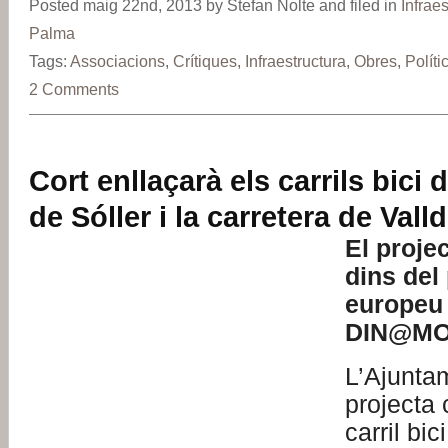
Posted maig 22nd, 2013 by Stefan Nolte and filed in
Infrae
Palma
Tags:
Associacions
,
Crítiques
,
Infraestructura
,
Obres
,
Políti
2 Comments
Cort enllaçarà els carrils bici 
de Sóller i la carretera de Val
El proje
dins del
europeu
DIN@MO
L’Ajunta
projecta 
carril bi