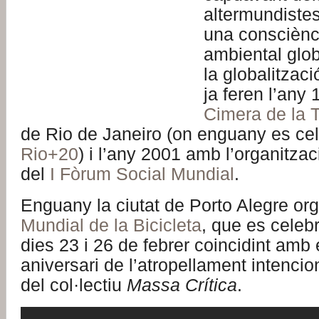
altermundiste
una consciènci
ambiental glob
la globalitzac
ja feren l’any
Cimera de la T
de Rio de Janeiro (on enguany es ce
Rio+20
) i l’any 2001 amb l’organitzac
del
I Fòrum Social Mundial
.
Enguany la ciutat de Porto Alegre or
Mundial de la Bicicleta
, que es celebr
dies 23 i 26 de febrer coincidint amb 
aniversari de l’atropellament intenci
del col·lectiu
Massa Crítica
.