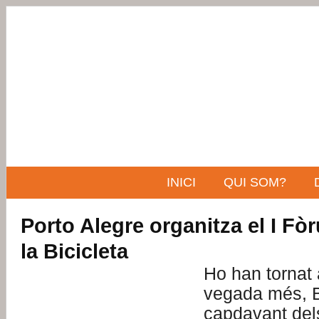
INICI
QUI SOM?
Porto Alegre organitza el I F
la Bicicleta
Ho han tornat 
vegada més, Br
capdavant de