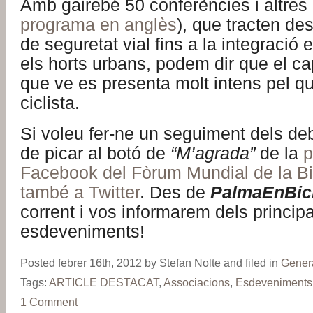
Amb gairebé 50 conferències i altres 
programa en anglès
), que tracten de
de seguretat vial fins a la integració en
els horts urbans, podem dir que el c
que ve es presenta molt intens pel que
ciclista.
Si voleu fer-ne un seguiment dels d
de picar al botó de
“M’agrada”
de la
p
Facebook del Fòrum Mundial de la Bi
també a Twitter
. Des de
PalmaEnBic
corrent i vos informarem dels principa
esdeveniments!
Posted febrer 16th, 2012 by Stefan Nolte and filed in
Gener
Tags:
ARTICLE DESTACAT
,
Associacions
,
Esdeveniments
1 Comment