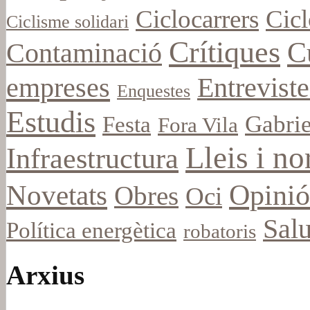
Ciclocarrers
Cicl
Ciclisme solidari
Crítiques
C
Contaminació
empreses
Entreviste
Enquestes
Estudis
Gabrie
Festa
Fora Vila
Lleis i n
Infraestructura
Opinió
Novetats
Obres
Oci
Salu
Política energètica
robatoris
Arxius