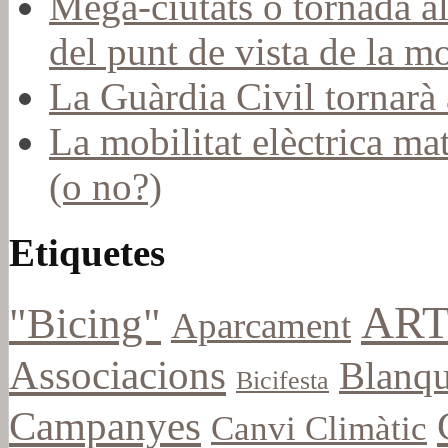
Mega-ciutats o tornada a
del punt de vista de la mo
La Guàrdia Civil tornarà a
La mobilitat elèctrica mat
(o no?)
Etiquetes
ART
"Bicing"
Aparcament
Associacions
Blanqu
Bicifesta
Campanyes
Canvi Climàtic