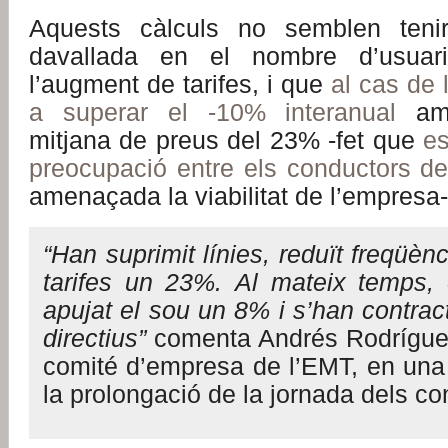
Aquests càlculs no semblen teni
davallada en el nombre d’usuar
l’augment de tarifes, i que
al cas de 
a superar el -10% interanual
amb
mitjana de preus del 23% -fet que
es
preocupació entre els conductors d
amenaçada la viabilitat de l’empresa-
“Han suprimit línies, reduït freqüènc
tarifes un 23%. Al mateix temps, e
apujat el sou un 8% i s’han contract
directius”
comenta Andrés Rodríguez
comité d’empresa de l’EMT, en una 
la prolongació de la jornada dels co