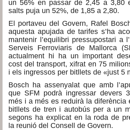
un 56% en passar de 2,45 a 3,80 e
salts puja un 52%, de 1,85 a 2,80.
El portaveu del Govern, Rafel Bosch
aquesta apujada de tarifes s’ha aco
mantenir l’equilibri pressupostari a 
Serveis Ferroviaris de Mallorca (
actualment hi ha un important deseq
cost del transport, xifrat en 75 milio
i els ingressos per bitllets de «just 5 
Bosch ha assenyalat que amb l’apu
que SFM podrà ingressar devers 3 
més i a més es reduirà la diferència 
bitllets de tren i autobús per a un m
segons ha explicat en la roda de pr
la reunió del Consell de Govern.