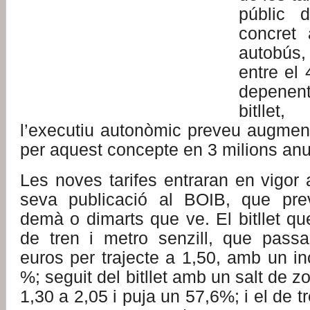
públic 
concret 
autobús
entre el
depenen
bitllet
l’executiu autonòmic preveu augment
per aquest concepte en 3 milions anu
Les noves tarifes entraran en vigor
seva publicació al BOIB, que prev
demà o dimarts que ve. El bitllet q
de tren i metro senzill, que pass
euros per trajecte a 1,50, amb un i
%; seguit del bitllet amb un salt de 
1,30 a 2,05 i puja un 57,6%; i el de t