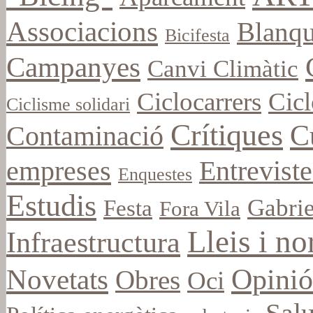
Associacions
Blanqu
Bicifesta
Campanyes
Canvi Climàtic
Ciclocarrers
Cicl
Ciclisme solidari
Crítiques
C
Contaminació
empreses
Entreviste
Enquestes
Estudis
Gabrie
Festa
Fora Vila
Lleis i n
Infraestructura
Opinió
Novetats
Obres
Oci