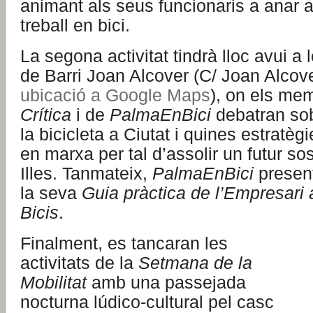
animant als seus funcionaris a anar a
treball en bici.
La segona activitat tindrà lloc avui a 
de Barri Joan Alcover (C/ Joan Alcov
ubicació a Google Maps
), on els me
Crítica
i de
PalmaEnBici
debatran sob
la bicicleta a Ciutat i quines estratèg
en marxa per tal d’assolir un futur sos
Illes. Tanmateix,
PalmaEnBici
presen
la seva
Guia pràctica de l’Empresari 
Bicis
.
Finalment, es tancaran les
activitats de la
Setmana de la
Mobilitat
amb una passejada
nocturna lúdico-cultural pel casc