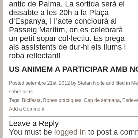
antic de Palma. La sortida serà el
dissabte a les 20h a la Plaça
d’Espanya, i l’acte conclourà al
Passeig Marítim, on es celebrarà
un petit sopar col·lectiu. Es prega
als assistents de dur-hi els llums i
roba reflectant!
US ANIMEM A PARTICIPAR AMB N
Posted setembre 21st, 2012 by Stefan Nolte and filed in
Me
sobre bicis
Tags:
Bicifesta
,
Bones pràctiques
,
Cap de setmana
,
Esdeve
Add a Comment
Leave a Reply
You must be
logged in
to post a com