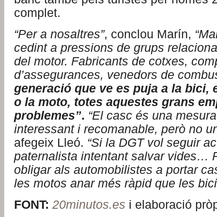
complet.
“Per a nosaltres”
, conclou Marín,
“Ma
cedint a pressions de grups relacion
del motor. Fabricants de cotxes, co
d’assegurances, venedors de combu
generació que ve es puja a la bici, 
o la moto, totes aquestes grans em
problemes”
.
“El casc és una mesura
interessant i recomanable, però no un
afegeix Lleó.
“Si la DGT vol seguir a
paternalista intentant salvar vides… 
obligar als automobilistes a portar cas
les motos anar més ràpid que les bic
FONT:
20minutos.es
i elaboració prò