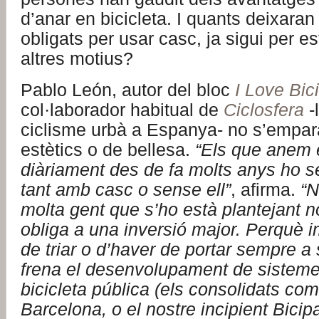
d’anar en bicicleta. I quants deixaran
obligats per usar casc, ja sigui per es
altres motius?
Pablo León, autor del bloc
I Love Bic
col·laborador habitual de
Ciclosfera
-
ciclisme urbà a Espanya- no s’empara
estètics o de bellesa.
“Els que anem 
diàriament des de fa molts anys ho s
tant amb casc o sense ell”
, afirma.
“N
molta gent que s’ho està plantejant n
obliga a una inversió major. Perquè i
de triar o d’haver de portar sempre a
frena el desenvolupament de sisteme
bicicleta pública (els consolidats co
Barcelona, o el nostre incipient Bicipa