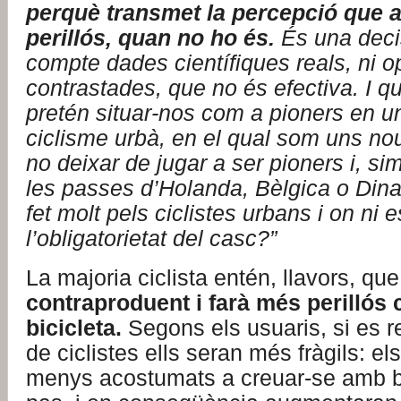
perquè transmet la percepció que a
perillós, quan no ho és.
És una deci
compte dades científiques reals, ni o
contrastades, que no és efectiva. I q
pretén situar-nos com a pioners en u
ciclisme urbà, en el qual som uns no
no deixar de jugar a ser pioners i, si
les passes d’Holanda, Bèlgica o Din
fet molt pels ciclistes urbans i on ni
l’obligatorietat del casc?”
La majoria ciclista entén, llavors, qu
contraproduent i farà més perillós 
bicicleta.
Segons els usuaris, si es 
de ciclistes ells seran més fràgils: e
menys acostumats a creuar-se amb bi