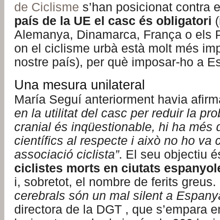
de Ciclisme
s’han posicionat contra e
país de la UE el casc és obligatori
Alemanya, Dinamarca, França o els 
on el ciclisme urbà està molt més im
nostre país), per què imposar-ho a 
Una mesura unilateral
María Seguí anteriorment havia afirm
en la utilitat del casc per reduir la pro
cranial és inqüestionable, hi ha més 
científics al respecte i això no ho va c
associació ciclista”
. El seu objectiu 
ciclistes morts en ciutats espanyol
i, sobretot, el nombre de ferits greus.
cerebrals són un mal silent a Espany
directora de la DGT , que s’empara e