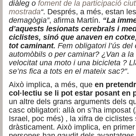
diàleg o
foment de la participació ci
mostrada
“
. Després, a més, estan le
demagògia”
, afirma Martín.
“La imme
d’aquests lesionats cerebrals i med
ciclistes, sinó que anaven en cotxe,
tot caminant.
Fem obligatori l’ús del
automòbils o per caminar? ¿Van a la
velocitat una moto i una bicicleta ? L
se’ns fica a tots en el mateix sac?”
.
Això implica, a més, que
en pretendr
col·lectiu se li pot estar posant en p
un altre dels grans arguments dels q
casc obligatori: allà on s’ha imposat (
Israel, poc més) , la xifra de ciclistes
dràsticament. Això implica, en primer
persones han gaudit dels avantatges p