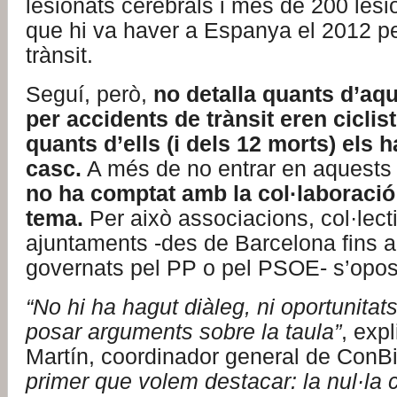
lesionats cerebrals i més de 200 lesi
que hi va haver a Espanya el 2012 p
trànsit.
Seguí, però,
no detalla quants d’aqu
per accidents de trànsit eren ciclis
quants d’ells (i dels 12 morts) els h
casc.
A més de no entrar en aquests 
no ha comptat amb la col·laboració
tema.
Per això associacions, col·lecti
ajuntaments -des de Barcelona fins a
governats pel PP o pel PSOE- s’opos
“No hi ha hagut diàleg, ni oportunitat
posar arguments sobre la taula”
, exp
Martín, coordinador general de ConBi
primer que volem destacar: la nul·la 