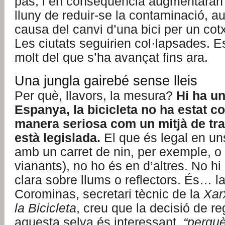
pas, i en conseqüència augmentaran e
lluny de reduir-se la contaminació, a
causa del canvi d’una bici per un cot
Les ciutats seguirien col·lapsades. Es
molt del que s’ha avançat fins ara.
Una jungla gairebé sense lleis
Per què, llavors, la mesura?
Hi ha un
Espanya, la bicicleta no ha estat c
manera seriosa com un mitjà de tra
està legislada.
El que és legal en uns
amb un carret de nin, per exemple, o 
vianants), no ho és en d’altres. No hi
clara sobre llums o reflectors. És… la
Corominas, secretari tècnic de la
Xar
la Bicicleta
, creu que la decisió de r
aquesta selva és interessant,
“perquè