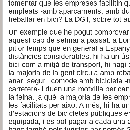
fomentar que les empreses facilitin q
empleats -amb aparcaments, amb dut
treballar en bici? La DGT, sobre tot ai
Un exemple que he pogut comprovar
aquest cap de setmana passat: a Lo
pitjor temps que en general a Espany
distàncies considerables, hi ha un ús 
bici com a mitjà de transport, hi hagi ca
la majoria de la gent circula amb ro
anar segur i còmode amb bicicleta -m
carretera- i duen una motxilla per ca
la feina, ja què la majoria de les em
les facilitats per això. A més, hi ha u
d’estacions de bicicletes públiques
equipada, i es pot pagar a cada una 
banc també pels turistes per només 2