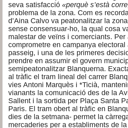
seva satisfacció
«perquè s’està corre
problema de la zona. Com es recorda
d’Aina Calvo va peatonalitzar la zona
sense consensuar-ho, la qual cosa va
malestar de veïns i comerciants. Per 
comprometre en campanya electoral a
passeig, i una de les primeres decis
prendre en assumir el govern municip
semipeatonalitzar Blanquerna. Exact
al tràfic el tram lineal del carrer Blan
vies Antoni Marquès i *Ticià, manteni
vianants la comunicació des de la A
Sallent i la sortida per Plaça Santa 
Paris. El tram obert al tràfic en Blanq
dies de la setmana- permet la càrreg
mercaderies per a establiments de la