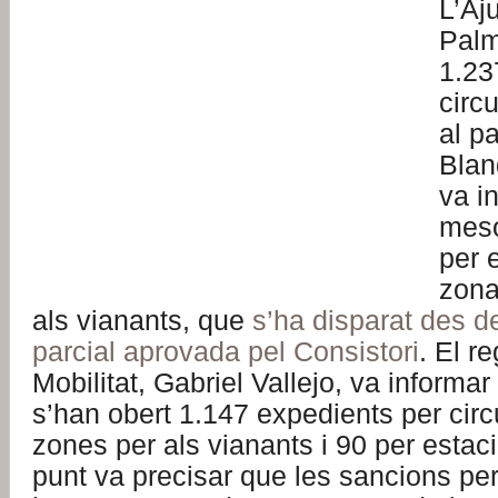
L’Aj
Palm
1.23
circ
al p
Blan
va in
mes
per e
zona
als vianants, que
s’ha disparat des de
parcial aprovada pel Consistori
. El r
Mobilitat, Gabriel Vallejo, va inform
s’han obert 1.147 expedients per circu
zones per als vianants i 90 per estac
punt va precisar que les sancions pe