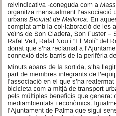
reivindicativa -coneguda com a
Massa
organitza mensualment l’associació d
urbans
Biciutat de Mallorca
. En aque
comptat amb la col·laboració de les 
veïns de Son Cladera, Son Fuster – 
Rafal Vell, Rafal Nou i “El Molí” del R
donat que s’ha reclamat a l’Ajuntame
connexió dels barris de la perifèria d
Minuts abans de la sortida, s’ha llegi
part de membres integrants de l’equi
l’associació en el que s’ha reafermat e
bicicleta com a mitjà de transport ur
pels múltiples beneficis que genera: d
mediambientals i econòmics. Igualm
l’Ajuntament de Palma que sigui sens