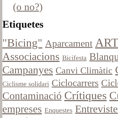
(o no?)
Etiquetes
ART
"Bicing"
Aparcament
Associacions
Blanqu
Bicifesta
Campanyes
Canvi Climàtic
Ciclocarrers
Cicl
Ciclisme solidari
Crítiques
C
Contaminació
empreses
Entreviste
Enquestes