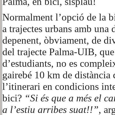
Palma, en bici, sisplau!
Normalment l’opció de la bi
a trajectes urbans amb una d
depenent, òbviament, de dive
del trajecte Palma-UIB, que 
d’estudiants, no es complei
gairebé 10 km de distància 
l’itinerari en condicions in
bici?
“Si és que a més el c
a l’estiu arribes suat!!”
, a