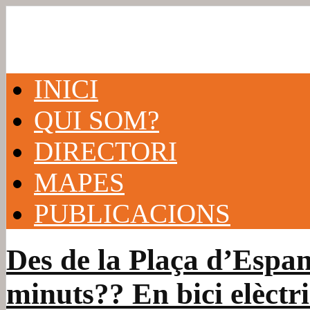
INICI
QUI SOM?
DIRECTORI
MAPES
PUBLICACIONS
Des de la Plaça d’Espan
minuts?? En bici elèctri