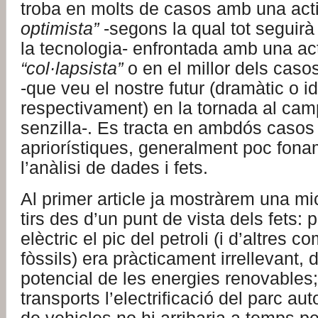
troba en molts de casos amb una act
optimista”
-segons la qual tot seguirà
la tecnologia- enfrontada amb una ac
“col·lapsista”
o en el millor dels caso
-que veu el nostre futur (dramàtic o idí
respectivament) en la tornada al camp
senzilla-. Es tracta en ambdós casos 
apriorístiques, generalment poc fon
l’anàlisi de dades i fets.
Al primer article ja mostràrem una mi
tirs des d’un punt de vista dels fets: p
elèctric el pic del petroli (i d’altres c
fòssils) era pràcticament irrellevant, 
potencial de les energies renovables;
transports l’electrificació del parc aut