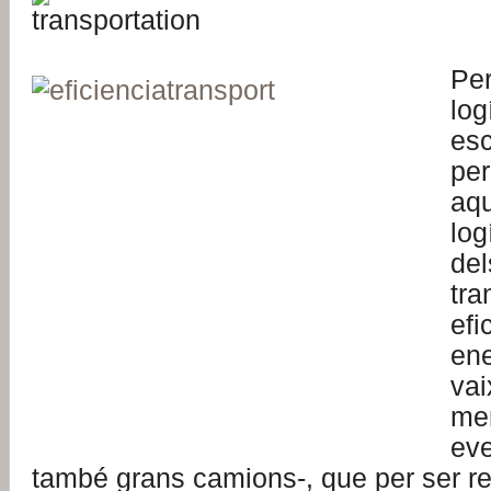
Pe
log
es
pe
aqu
log
del
tra
efi
ene
vai
mer
ev
també grans camions-, que per ser r