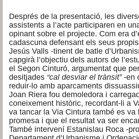
Després de la presentació, les divers
assistents a l’acte participaren en un
opinant sobre el projecte. Com era d’
cadascuna defensant els seus propis
Jesús Valls -tinent de batle d’Urbani
capgirà l’objectiu dels autors de l’es
el Segon Cinturó, argumentat que per
desitjades
“cal desviar el trànsit”
-en 
reduir-lo amb aparcaments dissuassiu
Joan Riera fou demoledora i carrega
coneixement històric, recordant-li a 
va tancar la Via Cintura també es va 
promesa i que el resultat va ser enca
També intervení Estanislau Roca -pro
Departament d’Urbanisme i Ordenació 