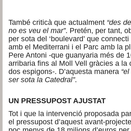
També criticà que actualment
“des de
no es veu el mar”
. Pretén, per tant, 
per sota del ‘boulevard’ que connecti el
amb el Mediterrani i el Parc amb la p
Pere Antoni -que guanyaria més de 
arribaria fins al Moll Vell gràcies a l
dos espigons-. D’aquesta manera
“el
ser sota la Catedral”
.
.
UN PRESSUPOST AJUSTAT
Tot i que la intervenció proposada par
el pressupost d’aquest avant-projecte
poc menys de 18 milions d’euros per 