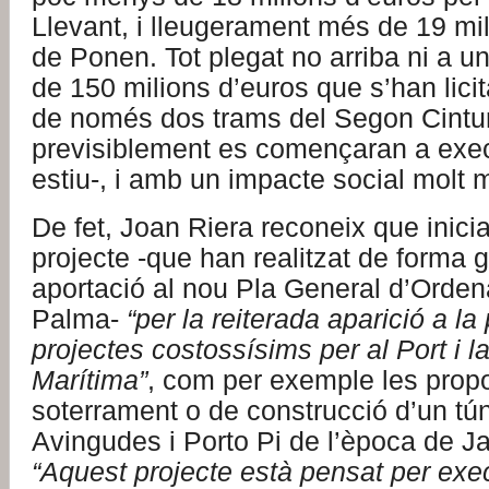
Llevant, i lleugerament més de 19 mil
de Ponen. Tot plegat no arriba ni a u
de 150 milions d’euros que s’han licit
de només dos trams del Segon Cintu
previsiblement es començaran a exe
estiu-, i amb un impacte social molt m
De fet, Joan Riera reconeix que inici
projecte -que han realitzat de forma 
aportació al nou Pla General d’Orde
Palma-
“per la reiterada aparició a l
projectes costossísims per al Port i 
Marítima”
, com per exemple les prop
soterrament o de construcció d’un tún
Avingudes i Porto Pi de l’època de 
“Aquest projecte està pensat per ex