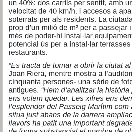
un 40%: dos carrils per sentit, amb un
velocitat de 40 km/h, i accesos a ap
soterrats per als residents. La ciuta
prop d’un milió de m² per a passejar i
més de poder-hi instal·lar equipament
potencial ús per a instal·lar terrasses
restaurants.
“Es tracta de tornar a obrir la ciutat a
Joan Riera, mentre mostra a l’auditor
cinquanta persones- una sèrie de fot
antigues.
“Hem d’analitzar la història
ens volem quedar. Les xifres ens de
l’esplendor del Passeig Marítim com a
situa just abans de la darrera ampliac
llavors ha patit una important degrada
de forma substancial el nombre de pl