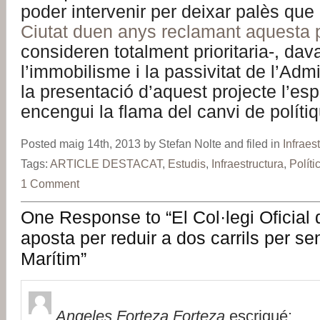
poder intervenir per deixar palès que
Ciutat duen anys reclamant aquesta 
consideren totalment prioritaria-, dav
l’immobilisme i la passivitat de l’Adm
la presentació d’aquest projecte l’es
encengui la flama del canvi de políti
Posted maig 14th, 2013 by Stefan Nolte and filed in
Infraes
Tags:
ARTICLE DESTACAT
,
Estudis
,
Infraestructura
,
Políti
1 Comment
One Response to “El Col·legi Oficial 
aposta per reduir a dos carrils per se
Marítim”
Angeles Forteza Forteza
escrigué: