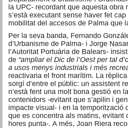
la UPC- recordant que aquesta obr
s’està executant sense haver fet cap
mobilitat del accesos de Palma que la 
Per la seva banda, Fernando Gonzál
d’Urbanisme de Palma- i Jorge Nasarr
l’Autoritat Portuària de Balears- insist
de
“ampliar el Dic de l’Oest per tal d’o
a usos menys industrials i més recrea
reactivaria el front marítim. La rèpli
sorgí d’entre el públic: un assistent 
n’està fent una molt bona gestió en la
contenidors -evitant que s’apilin i ge
impacte visual- i en la temporització d
que es concentra als matins, evitant 
hores punta-. A més, Joan Riera record