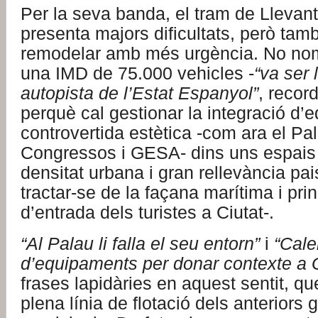
Per la seva banda, el tram de Llevant
presenta majors dificultats, però tam
remodelar amb més urgència. No nom
una IMD de 75.000 vehicles -
“va ser 
autopista de l’Estat Espanyol”
, recor
perquè cal gestionar la integració d’e
controvertida estètica -com ara el Pa
Congressos i GESA- dins uns espais
densitat urbana i gran rellevància pai
tractar-se de la façana marítima i prin
d’entrada dels turistes a Ciutat-.
“Al Palau li falla el seu entorn”
i
“Cale
d’equipaments per donar contexte a
frases lapidàries en aquest sentit, q
plena línia de flotació dels anteriors