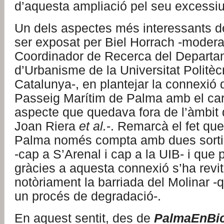
d’aquesta ampliació pel seu excessi
Un dels aspectes més interessants de
ser exposat per Biel Horrach -modera
Coordinador de Recerca del Departa
d’Urbanisme de la Universitat Politèc
Catalunya-, en plantejar la connexió de
Passeig Marítim de Palma amb el carr
aspecte que quedava fora de l’àmbit d
Joan Riera
et al.
-. Remarcà el fet que
Palma només compta amb dues sortide
-cap a S’Arenal i cap a la UIB- i que
gràcies a aquesta connexió s’ha revita
notòriament la barriada del Molinar -
un procés de degradació-.
En aquest sentit, des de
PalmaEnBic