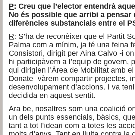
P
: Creu que l’elector entendrà aqu
No és possible que arribi a pensar 
diferències substancials entre el 
R
: S’ha de reconèixer que el Partit So
Palma com a mínim, ja té una feina fet
Consistori, dirigit per Aina Calvo -i 
hi participàvem a l’equip de govern, p
qui dirigien l’Àrea de Mobilitat amb e
Donate- vàrem compartir projectes, in
desenvolupament d’accions. I va teni
decidida en aquest sentit.
Ara be, nosaltres som una coalició o
un dels punts essencials, bàsics, qu
tant a tot l’ideari com a totes les acci
molts d’anys. Tant en lluita contra la 