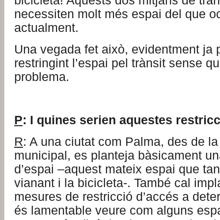
bicicleta! Aquests dos mitjans de tran
necessiten molt més espai del que 
actualment.
Una vegada fet això, evidentment ja 
restringint l’espai pel trànsit sense q
problema.
P
: I quines serien aquestes restric
R
: A una ciutat com Palma, des de la 
municipal, es planteja bàsicament una
d’espai –aquest mateix espai que tan
vianant i la bicicleta-. També cal imp
mesures de restricció d’accés a det
és lamentable veure com alguns espa