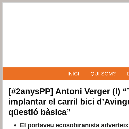
INICI
QUI SOM?
[#2anysPP] Antoni Verger (I) “
implantar el carril bici d’Avin
qüestió bàsica”
El portaveu ecosobiranista advertei