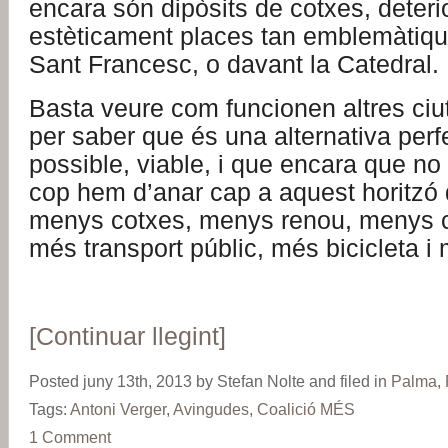
encara són dipòsits de cotxes, deteri
estèticament places tan emblemàtiq
Sant Francesc, o davant la Catedral.
Basta veure com funcionen altres ciu
per saber que és una alternativa per
possible, viable, i que encara que no
cop hem d’anar cap a aquest horitzó 
menys cotxes, menys renou, menys 
més transport públic, més bicicleta i
[Continuar llegint]
Posted juny 13th, 2013 by Stefan Nolte and filed in
Palma
,
Tags:
Antoni Verger
,
Avingudes
,
Coalició MÉS
1 Comment