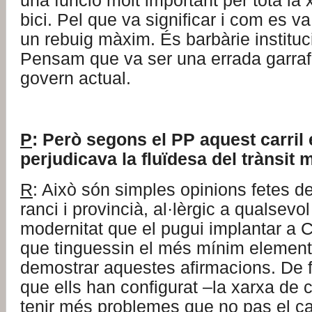
una funció molt important per tota la 
bici. Pel que va significar i com es v
un rebuig màxim. És barbàrie instituc
Pensam que va ser una errada garrafa
govern actual.
P
: Però segons el PP aquest carril e
perjudicava la fluïdesa del trànsit 
R
: Això són simples opinions fetes d
ranci i provincià, al·lèrgic a qualsevol
modernitat que el pugui implantar a C
que tinguessin el més mínim element 
demostrar aquestes afirmacions. De fet
que ells han configurat –la xarxa de c
tenir més problemes que no pas el carr