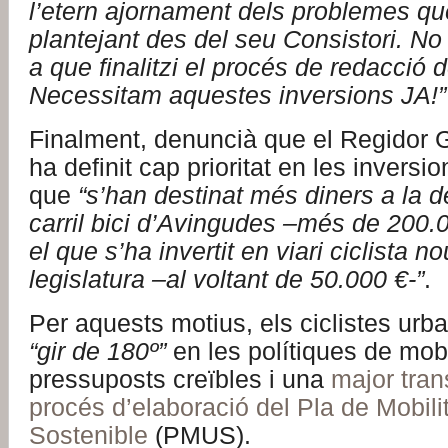
l’etern ajornament dels problemes qu
plantejant des del seu Consistori. N
a que finalitzi el procés de redacció
Necessitam aquestes inversions JA!”
Finalment, denuncià que el Regidor G
ha definit cap prioritat en les inversio
que
“s’han destinat més diners a la d
carril bici d’Avingudes –més de 200.0
el que s’ha invertit en viari ciclista 
legislatura –al voltant de 50.000 €-”
.
Per aquests motius, els ciclistes ur
“gir de 180º”
en les polítiques de mobi
pressuposts creïbles i una
major tran
procés d’elaboració del Pla de Mobili
Sostenible
(PMUS).