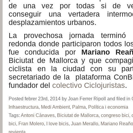
de una vez por todas si de v
conseguir una vertadera intermo
desplazamientos urbanos.
La provechosa jornada termin
redonda donde participaron todos lo
fue conducida por
Mariano Rea
Biciutat de Mallorca y que compag
ciclista en la ciudad con su part
secretariado de la plataforma ConB
fundador del
colectivo Ciclojuristas
.
Posted febrer 23rd, 2014 by Joan Ferrer Ripoll and filed in
Infraestructura
,
Medi Ambient
,
Palma
,
Política i economia
Tags:
Antoni Cànaves
,
Biciutat de Mallorca
,
congreso bici
,
bici
,
Fran Molero
,
I love bicis
,
Juan Merallo
,
Mariano Reañ
revienta