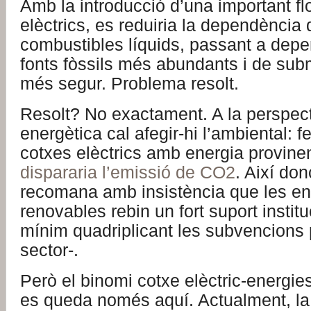
Amb la introducció d’una important fl
elèctrics, es reduiria la dependència
combustibles líquids, passant a depe
fonts fòssils més abundants i de sub
més segur. Problema resolt.
Resolt? No exactament. A la perspec
energètica cal afegir-hi l’ambiental: f
cotxes elèctrics amb energia provine
dispararia l’emissió de CO2
. Així don
recomana amb insistència que les en
renovables rebin un fort suport instit
mínim quadriplicant les subvencions 
sector-.
Però el binomi cotxe elèctric-energi
es queda només aquí. Actualment, la 