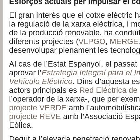
Esforços actuals per impulsar el co
El gran interès que el cotxe elèctric h
la regulació de la xarxa elèctrica, i 
de la producció renovable, ha conduit
diferents projectes (
VLPGO
,
MERGE
desenvolupar plenament les tecnolog
Al cas de l’Estat Espanyol, el passat 
aprovar l’
Estrategia Integral para el 
Vehículo Eléctrico
. Dins d’aquesta es
actors principals es
Red Eléctrica d
l’operador de la xarxa-, que per exem
projecte VERDE
amb l’automobilístic
projecte REVE
amb l’Associació Esp
Eòlica.
Degut a l’elevada penetració renovabl