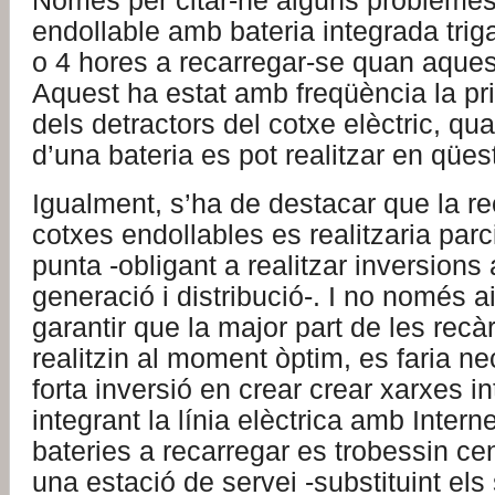
Només per citar-ne alguns problemes,
endollable amb bateria integrada tri
o 4 hores a recarregar-se quan aques
Aquest ha estat amb freqüència la prin
dels detractors del cotxe elèctric, qua
d’una bateria es pot realitzar en qües
Igualment, s’ha de destacar que la r
cotxes endollables es realitzaria par
punta -obligant a realitzar inversions
generació i distribució-. I no només ai
garantir que la major part de les rec
realitzin al moment òptim, es faria n
forta inversió en crear crear xarxes int
integrant la línia elèctrica amb Interne
bateries a recarregar es trobessin cen
una estació de servei -substituint els 