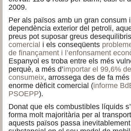
2009.
Per als països amb un gran consum i
dependència exterior del petroli, aqu
preus pot suposar greus desequilibri
comercial
i els conseqüents
problem
de finançament i l’enfonsament eco
Espanyol es troba entre els més vul
perquè, a més d’
importar el 99,6% del
consumeix
, arrossega des de fa més
enorme dèficit comercial (
informe Bd
PSOEPP
).
Donat que els combustibles líquids s’
forma molt majoritària per al transport
aquests països passa inevitablement