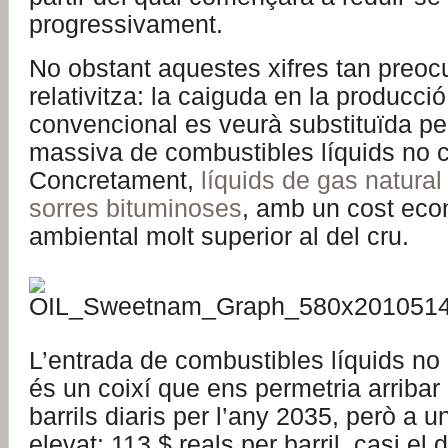
progressivament.
No obstant aquestes xifres tan preoc
relativitza: la caiguda en la producció
convencional es veurà substituïda per
massiva de combustibles líquids no 
Concretament,
líquids de gas natural
sorres bituminoses
, amb un cost eco
ambiental molt superior al del cru.
L’entrada de combustibles líquids no
és un coixí que ens permetria arribar
barrils diaris per l’any 2035, però a u
elevat: 113 $ reals per barril, casi el 