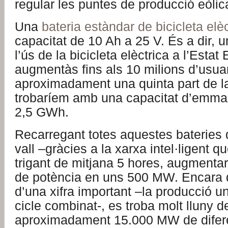
regular les puntes de producció eòlic
Una
bateria estàndar de bicicleta elèc
capacitat de 10 Ah a 25 V. És a dir, 
l’ús de la bicicleta elèctrica a l’Estat
augmentàs fins als 10 milions d’usuar
aproximadament una quinta part de la
trobaríem amb una capacitat d’emm
2,5 GWh.
Recarregant totes aquestes bateries 
vall –gràcies a la xarxa intel·ligent q
trigant de mitjana 5 hores, augmenta
de potència en uns 500 MW. Encara q
d’una xifra important –la producció u
cicle combinat-, es troba molt lluny d
aproximadament 15.000 MW de diferè