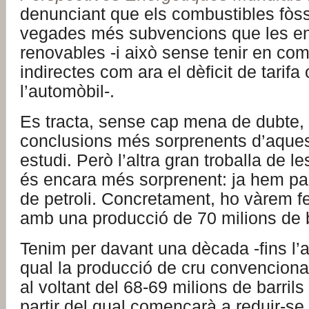
denunciant que els combustibles fòss
vegades més subvencions que les e
renovables -i això sense tenir en co
indirectes com ara el dèficit de tarifa 
l’automòbil-.
Es tracta, sense cap mena de dubte, 
conclusions més sorprenents d’aques
estudi. Però l’altra gran troballa de l
és encara més sorprenent: ja hem pa
de petroli. Concretament, ho vàrem fe
amb una producció de 70 milions de ba
Tenim per davant una dècada -fins l’
qual la producció de cru convencional
al voltant del 68-69 milions de barril
partir del qual començarà a reduir-se