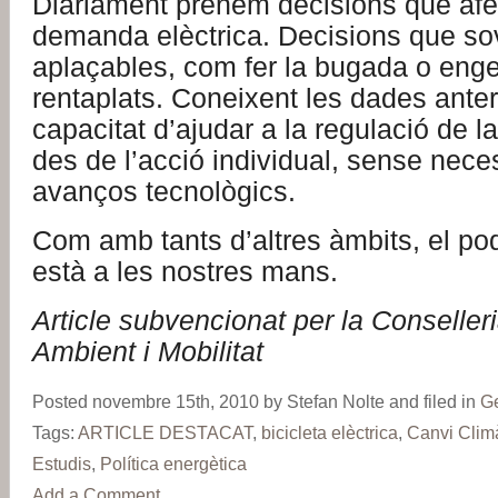
Diàriament prenem decisions que afe
demanda elèctrica. Decisions que so
aplaçables, com fer la bugada o enge
rentaplats. Coneixent les dades anter
capacitat d’ajudar a la regulació de la
des de l’acció individual, sense nece
avanços tecnològics.
Com amb tants d’altres àmbits, el po
està a les nostres mans.
Article subvencionat per la Conseller
Ambient i Mobilitat
Posted novembre 15th, 2010 by Stefan Nolte and filed in
G
Tags:
ARTICLE DESTACAT
,
bicicleta elèctrica
,
Canvi Climà
Estudis
,
Política energètica
Add a Comment