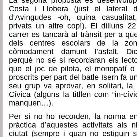
La segona proposta es desenvolupa
Costa i Llobera (just el lateral 
d’Avingudes -oh, quina casualitat
privats un altre cop!). El dilluns 
carrer es tancarà al trànsit per a qu
dels centres escolars de la zon
còmodament damunt l’asfalt. Di
perquè no sé si recordaran els lect
que el joc de pilota, el monopatí o
proscrits per part del batle Isern fa
seu grup va aprovar, en solitari, l
Cívica (alguns la titllen com “in-cív
manquen…).
Per si no ho recorden, la norma en
pràctica d’aquestes activitats als 
ciutat (sempre i quan no estiguin s