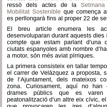
ressò dels actes de la
Setmana
Mobilitat Sostenible
que comença av
es perllongarà fins al proper 22 de s
El breu article enumera les act
desenvoluparan durant aquests dies i
compte que estam parlant d’una de
ciutats espanyoles amb nombre d’hab
a motor, són més aviat pírriques.
La primera consisteix en tallar tempo
el carrer de Velázquez a proposta, 
de l’Ajuntament, dels mateixos co
zona. Curiosament, aquí no han 
drames públics que es varen
peatonalització d’un altre eix cívic, e
que provocaren les ires d’algun