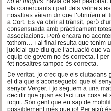
no et moguis’
havia de ser peatonal. E
els comerciants i part dels veïnats es
nosaltres vàrem dir que l’obriríem al t
a Cort. Es va obrir al trànsit, però d
consensuada amb pràcticament totes
associacions. Però encara no acont
tothom… I al final resulta que tenim 
judicial que diu que l’actuació que va f
equip de govern no és correcta, i per
fet nosaltres tampoc és correcta.
De veritat, jo crec que els ciutadans
el dia que s’aconsegueixi que el senyo
senyor Verger, i jo seguem a una mat
decidir que quan es faci una cosa el 
toqui. Són gent que en sap de mobilita
possiblement més que jo! Per això és