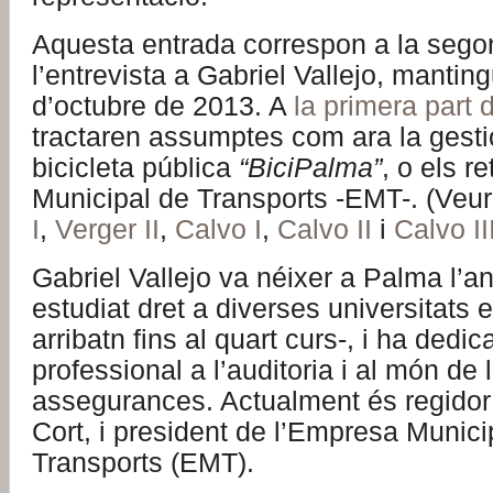
Aquesta entrada correspon a la sego
l’entrevista a Gabriel Vallejo, mantin
d’octubre de 2013. A
la primera part d
tractaren assumptes com ara la gesti
bicicleta pública
“BiciPalma”
, o els r
Municipal de Transports -EMT-. (Veu
I
,
Verger II
,
Calvo I
,
Calvo II
i
Calvo II
Gabriel Vallejo va néixer a Palma l’a
estudiat dret a diverses universitats 
arribatn fins al quart curs-, i ha dedic
professional a l’auditoria i al món de 
assegurances. Actualment és regidor 
Cort, i president de l’Empresa Munici
Transports (EMT).