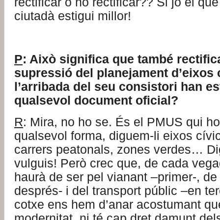
rectificar o no rectificar?? Si jo el que
ciutadà estigui millor!
P
: Això significa que també rectifi
supressió del planejament d’eixos 
l’arribada del seu consistori han es
qualsevol document oficial?
R
: Mira, no ho se. És el PMUS qui ho
qualsevol forma, diguem-li eixos cívi
carrers peatonals, zones verdes… Di
vulguis! Però crec que, de cada vega
haurà de ser pel vianant –primer-, de 
després- i del transport públic –en terc
cotxe ens hem d’anar acostumant que
modernitat, ni té cap dret damunt dels