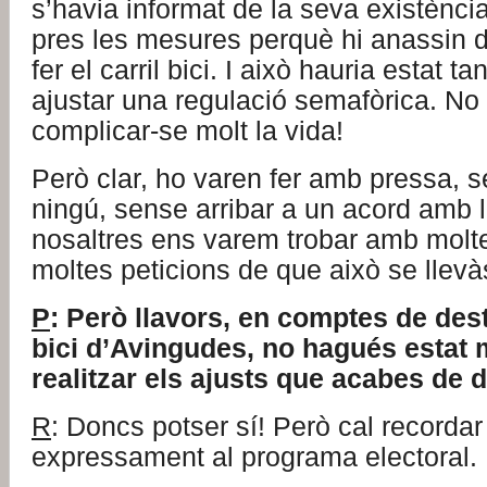
s’havia informat de la seva existència
pres les mesures perquè hi anassin 
fer el carril bici. I això hauria estat t
ajustar una regulació semafòrica. No f
complicar-se molt la vida!
Però clar, ho varen fer amb pressa, s
ningú, sense arribar a un acord amb l’
nosaltres ens varem trobar amb molt
moltes peticions de que això se llevà
P
: Però llavors, en comptes de destr
bici d’Avingudes, no hagués estat 
realitzar els ajusts que acabes de 
R
: Doncs potser sí! Però cal recorda
expressament al programa electoral.