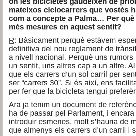
on les bicicletes gaudeixen de priori
mateixos ciclocarrers que vostès h
com a concepte a Palma… Per què 
més mesures en aquest sentit?
R
: Bàsicament perquè estàvem esper
definitiva del nou reglament de trànsit
a nivell nacional. Perquè uns rumors
un sentit, uns altres cap a un altre. Al
que els carrers d’un sol carril per sen
ser “carrers 30”. Si és així, ens facilit
per fer que la bicicleta tengui preferè
Ara ja tenim un document de referèn
ha de passar pel Parlament, i encara
introduir esmenes, molt s’hauria de m
que almenys els carrers d’un carril i s