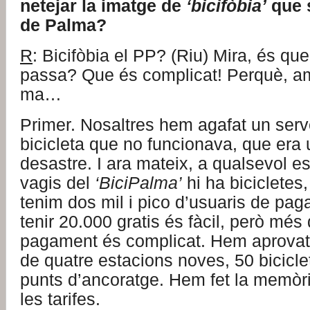
netejar la imatge de
‘bicifòbia’
que s
de Palma?
R
: Bicifòbia el PP? (Riu) Mira, és qu
passa? Que és complicat! Perquè, amb
ma…
Primer. Nosaltres hem agafat un serv
bicicleta que no funcionava, que era 
desastre. I ara mateix, a qualsevol es
vagis del
‘BiciPalma’
hi ha bicicletes,
tenim dos mil i pico d’usuaris de pa
tenir 20.000 gratis és fàcil, però més
pagament és complicat. Hem aprovat
de quatre estacions noves, 50 bicicle
punts d’ancoratge. Hem fet la memòr
les tarifes.