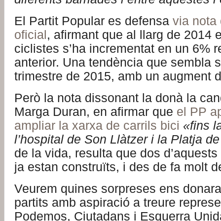
El Partit Popular es defensa
via nota
oficial
, afirmant que al llarg de 2014
ciclistes s’ha incrementat en un 6% r
anterior. Una tendència que sembla s
trimestre de 2015, amb un augment d
Però la nota dissonant la donà la can
Marga Duran, en afirmar que
el PP a
ampliar la xarxa de carrils bici
«fins l
l’hospital de Son Llàtzer i la Platja 
de la vida, resulta que dos d’aquests t
ja estan construïts, i des de fa molt 
Veurem quines sorpreses ens donara
partits amb aspiració a treure represe
Podemos, Ciutadans i Esquerra Unida