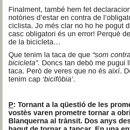
Finalment, també hem fet declaracion
notòries d’estar en contra de l’obligat
ciclista. Jo més clar no ho he pogut di
casc obligatori és un error! Perquè de
de la bicicleta…
Que tenim la taca de que
“som contra
bicicleta”
. Doncs tan debò me pugui l
taca. Però de veres que no és així. 
tenim cap
‘bicifòbia’
.
P
: Tornant a la qüestió de les prom
vostès varen prometre tornar a obri
Blanquerna al trànsit. Dos anys de
hagut de tornar a tancar. En una en