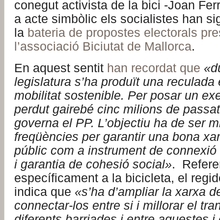
conegut activista de la bici -Joan Fer
a acte simbòlic els socialistes han s
la
bateria de propostes electorals pr
l’associació Biciutat de Mallorca
.
En aquest sentit
han recordat que
«d
legislatura s’ha produït una reculada
mobilitat sostenible. Per posar un e
perdut gairebé cinc milions de passa
governa el PP. L’objectiu ha de ser mil
freqüències per garantir una bona xa
públic com a instrument de connexió 
i garantia de cohesió social»
. Refere
específicament a la bicicleta, el regid
indica que
«s’ha d’ampliar la xarxa de 
connectar-los entre si i millorar el tra
diferents barriades i entre aquestes i