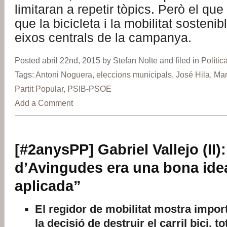
limitaran a repetir tòpics. Però el qu
que la bicicleta i la mobilitat sosteni
eixos centrals de la campanya.
Posted abril 22nd, 2015 by Stefan Nolte and filed in
Polític
Tags:
Antoni Noguera
,
eleccions municipals
,
José Hila
,
Mar
Partit Popular
,
PSIB-PSOE
Add a Comment
[#2anysPP] Gabriel Vallejo (II): 
d’Avingudes era una bona ide
aplicada”
El regidor de mobilitat mostra impor
la decisió de destruir el carril bici, t