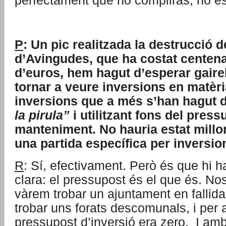
perfectament que no compliràs, no é
P
: Un pic realitzada la destrucció de
d’Avingudes, que ha costat centena
d’euros, hem hagut d’esperar gair
tornar a veure inversions en matèri
inversions que a més s’han hagut 
la pirula”
i utilitzant fons del pres
manteniment. No hauria estat mill
una partida específica per inversi
R
: Sí, efectivament. Però és que hi 
clara: el pressupost és el que és. No
vàrem trobar un ajuntament en fallid
trobar uns forats descomunals, i per a
pressupost d’inversió era zero. I am