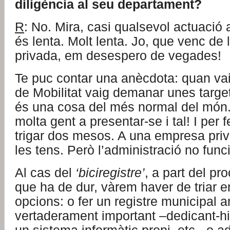
diligència al seu departament?
R
: No. Mira, casi qualsevol actuació 
és lenta. Molt lenta. Jo, que venc de
privada, em desespero de vegades!
Te puc contar una anècdota: quan vaig
de Mobilitat vaig demanar unes target
és una cosa del més normal del món
molta gent a presentar-se i tal! I per 
trigar dos mesos. A una empresa pri
les tens. Però l’administració no func
Al cas del
‘biciregistre’
, a part del pr
que ha de dur, vàrem haver de triar e
opcions: o fer un registre municipal 
vertaderament important –dedicant-hi